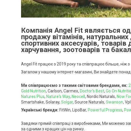
Компанія Angel Fit являється од
продажу вітамінів, натуральних
спортивних аксесуарів, товарів 
харчування, зоотоварів та бакалі
Angel Fit працює з 2019 року та співпрацює більше, ніж з 
Загалом у нашому інтернет-магазині, Ви знайдете понад
Ми співпрацюємо з такими світовими брендами, як:
2
Gold Nutrition
, Carlson, Carmex,
Doctor's Best
,
Go On Nutriti
Natures Plus
,
Nature's Way
,
Neocell
, Nordic Naturals,
Now Fo
Smartshake, Solaray,
Solgar
, Source Naturals,
Swanson
, Vp
Українські бренди:
FitWin, LipoBar,
Powerful Progress
,
Pow
Завдяки прямій співпраці з виробниками, Ми можемо за
за одними з кращих цін на ринку.