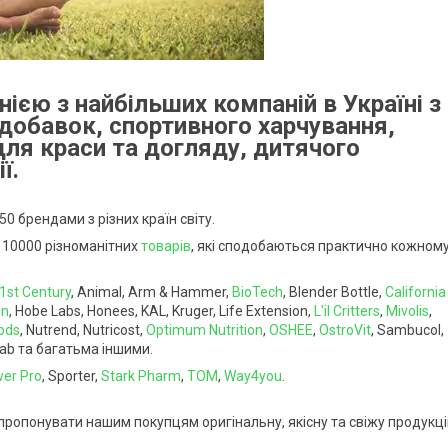
нією з найбільших компаній в Україні з
 добавок, спортивного харчування,
для краси та догляду, дитячого
ї.
50 брендами з різних країн світу.
 10000 різноманітних
товарів
, які сподобаються практично кожному
1st Century
, Animal, Arm & Hammer,
BioTech
, Blender Bottle,
California
on
, Hobe Labs, Honees, KAL, Kruger, Life Extension,
L'il Critters
,
Mivolis
,
ods
, Nutrend, Nutricost,
Optimum Nutrition
,
OSHEE
,
OstroVit
, Sambucol,
lab та багатьма іншими.
er Pro
, Sporter,
Stark Pharm
,
ТОМ
,
Way4you
.
пропонувати нашим покупцям оригінальну, якісну та свіжу продукц