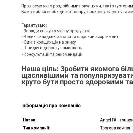
Працюємо як і з роздрібними покупцями, так і з гуртов
Вам у виборі необхідного товару, проконсультують та зм
Гарантуємо:
- Завжди свіжу та якісну продукцію
- Великі складські запаси та широкий асортимент
- Одні з кращих цін на ринку
- Швидку відправку замовлень
- Консультації та рекомендації
Наша ціль: Зробити якомога бі
щасливішими та популяризувати
круто бути просто здоровими т
Інформація про компанію
Назва:
Angel Fit - това
Тип компанії:
Торгова компані