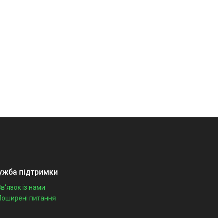
ужба підтримки
Зв'язок із нами
Поширені питання