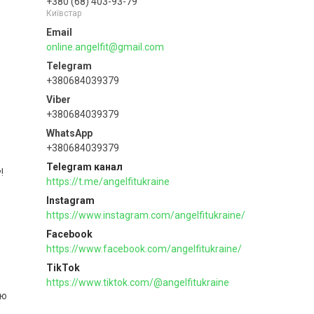
+380 (68) 403-93-79
Київстар
online.angelfit@gmail.com
+380684039379
+380684039379
+380684039379
Telegram канал
!
https://t.me/angelfitukraine
Instagram
https://www.instagram.com/angelfitukraine/
Facebook
https://www.facebook.com/angelfitukraine/
TikTok
https://www.tiktok.com/@angelfitukraine
ію