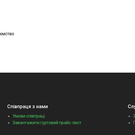
иємство
Співпраця з нами
Сл
Умови співпраці
Завантажити гуртовий прайс-лист