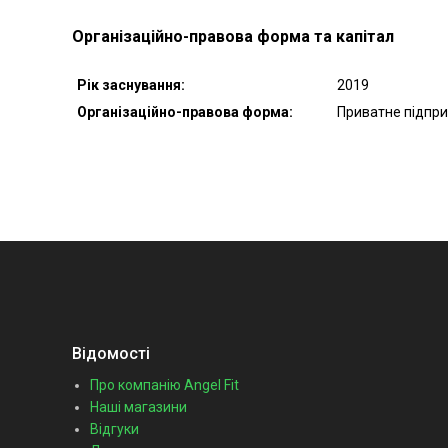
Організаційно-правова форма та капітал
Рік заснування:
2019
Організаційно-правова форма:
Приватне підпр
Відомості
Про компанію Angel Fit
Наші магазини
Відгуки