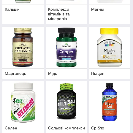
Кальцій
Комплекси
Магній
вітамінів та
мінералів
Марганець
Мідь
Ніацин
Селен
Сольові комплекси
Срібло