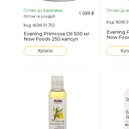
Готово до відправки
Готово до в
1 049 ₴
Оптом і в роздріб
NOW-0
NOW-01752
Evening P
Evening Primrose Oil 500 мг
Now Food
Now Foods 250 капсул
Куп
Купити