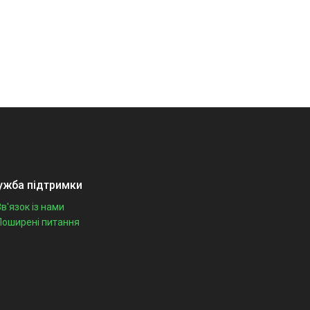
ужба підтримки
Зв'язок із нами
Поширені питання