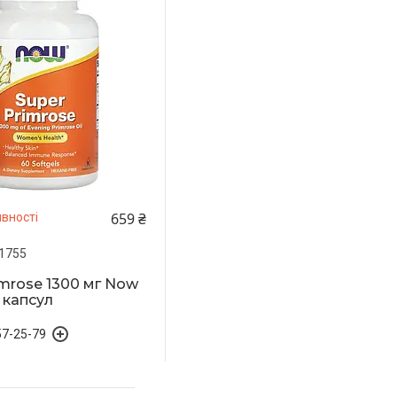
659 ₴
вності
1755
imrose 1300 мг Now
 капсул
57-25-79