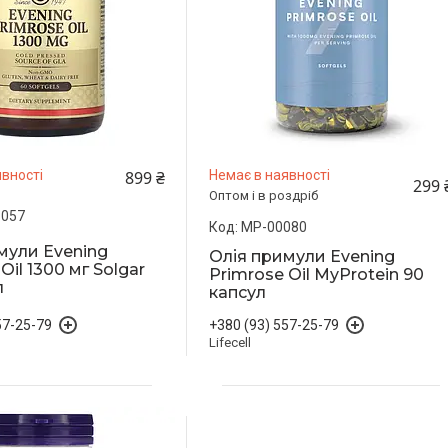
899 ₴
вності
Немає в наявності
299 
Оптом і в роздріб
1057
MP-00080
мули Evening
Олія примули Evening
Oil 1300 мг Solgar
Primrose Oil MyProtein 90
л
капсул
57-25-79
+380 (93) 557-25-79
Lifecell