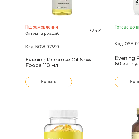
Під замовлення
Готово до в
725 ₴
Оптом і в роздріб
OSV-0
NOW-07690
Evening P
Evening Primrose Oil Now
60 капсу
Foods 118 мл
Куп
Купити