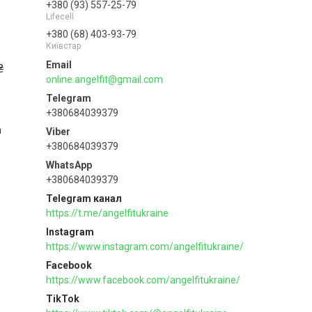
+380 (93) 557-25-79
Lifecell
+380 (68) 403-93-79
Київстар
₴
online.angelfit@gmail.com
+380684039379
h
+380684039379
+380684039379
Telegram канал
https://t.me/angelfitukraine
Instagram
https://www.instagram.com/angelfitukraine/
Facebook
https://www.facebook.com/angelfitukraine/
TikTok