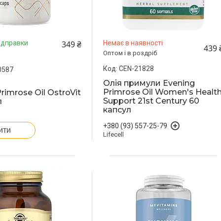
349 ₴
ідправки
Немає в наявності
439 
Оптом і в роздріб
CEN-21828
0587
Олія примули Evening
Primrose Oil Women's Healt
rimrose Oil OstroVit
Support 21st Century 60
л
капсул
+380 (93) 557-25-79
ити
Lifecell