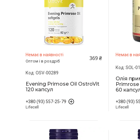
Немає в наявності
Немає в ная
369 ₴
Оптом і в роздріб
SOL-0
OSV-00289
Олія при
Evening Primose Oil OstroVit
Primrose 
120 капсул
60 капсу
+380 (93) 5
+380 (93) 557-25-79
Lifecell
Lifecell