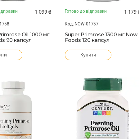
1 099 ₴
1 179 
ідправки
Готово до відправки
1758
NOW-01757
rimrose Oil 1000 мг
Super Primrose 1300 мг Now
s 90 капсул
Foods 120 капсул
ити
Купити