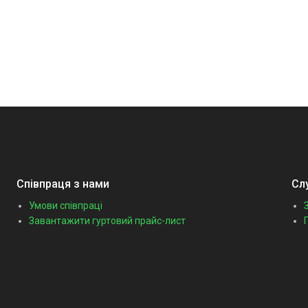
Співпраця з нами
Сл
Умови співпраці
Завантажити гуртовий прайс-лист