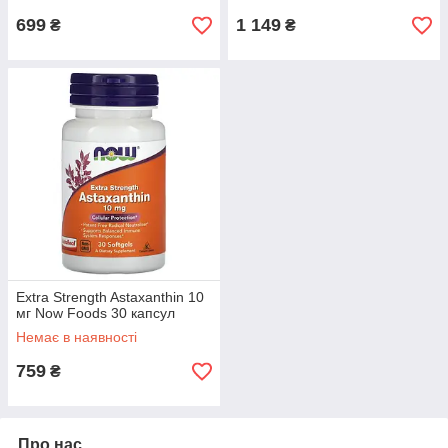
699
1 149
₴
₴
Extra Strength Astaxanthin 10
мг Now Foods 30 капсул
Немає в наявності
759
₴
Про нас