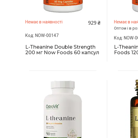
929 ₴
Немає в наявності
Немає в ная
Оптом і в ро
NOW-00147
NOW-0
L-Theanine Double Strength
L-Theani
200 мг Now Foods 60 капсул
Foods 12