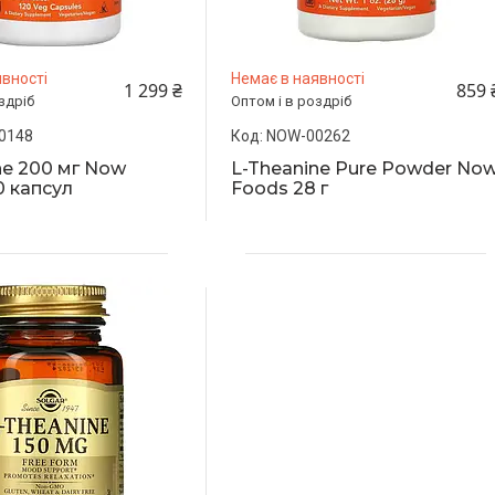
вності
Немає в наявності
1 299 ₴
859 
здріб
Оптом і в роздріб
0148
NOW-00262
ne 200 мг Now
L-Theanine Pure Powder No
0 капсул
Foods 28 г