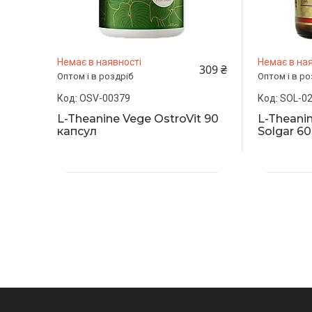
Немає в наявності
Немає в ная
309 ₴
Оптом і в роздріб
Оптом і в ро
OSV-00379
SOL-0
L-Theanine Vege OstroVit 90
L-Theanin
капсул
Solgar 60