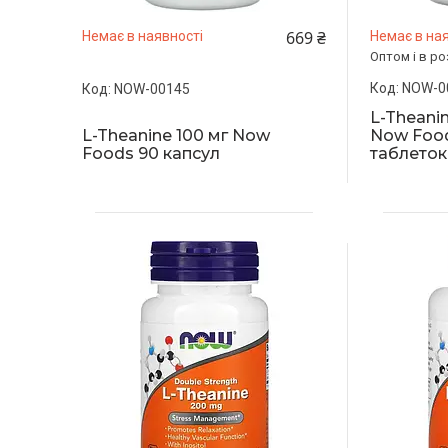
669 ₴
Немає в наявності
Немає в ная
Оптом і в ро
NOW-0
NOW-00145
L-Theani
L-Theanine 100 мг Now
Now Food
Foods 90 капсул
таблеток