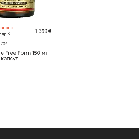
вності
1 399 ₴
здріб
2706
e Free Form 150 мг
 капсул