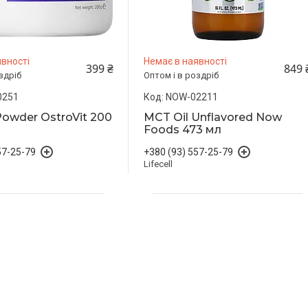
вності
Немає в наявності
399 ₴
849 
здріб
Оптом і в роздріб
0251
NOW-02211
Powder OstroVit 200
MCT Oil Unflavored Now
Foods 473 мл
57-25-79
+380 (93) 557-25-79
Lifecell