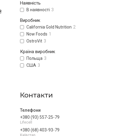
Наявність
В наявності
3
₴
Виробник
California Gold Nutrition
2
Now Foods
1
OstroVit
3
Країна виробник
Польща
3
США
3
Контакти
+380 (93) 557-25-79
Lifecell
+380 (68) 403-93-79
Київстар