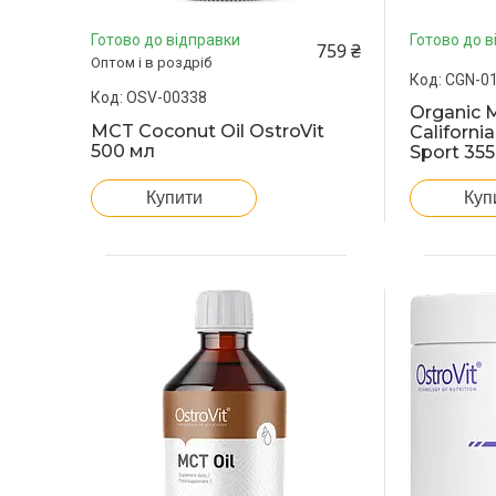
Готово до відправки
Готово до в
759 ₴
Оптом і в роздріб
CGN-0
OSV-00338
Organic 
MCT Coconut Oil OstroVit
California
500 мл
Sport 355
Купити
Куп