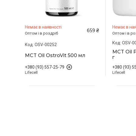
Немає в наявності
Немає в ная
659 ₴
Оптом і в роздріб
Оптом і в ро
OSV-0
OSV-00252
MCT Oil 
MCT Oil OstroVit 500 мл
г
+380 (93) 557-25-79
+380 (93) 5
Lifecell
Lifecell