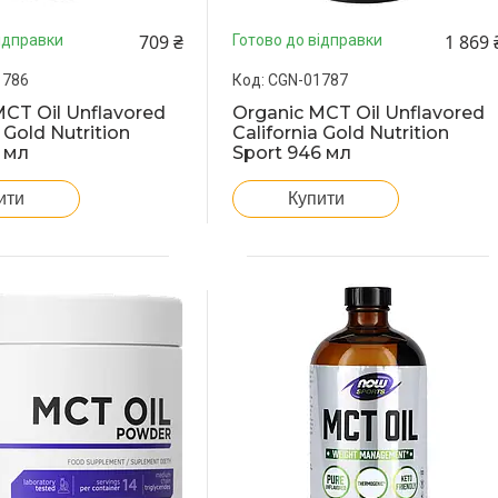
709 ₴
1 869 
ідправки
Готово до відправки
1786
CGN-01787
MCT Oil Unflavored
Organic MCT Oil Unflavored
 Gold Nutrition
California Gold Nutrition
 мл
Sport 946 мл
ити
Купити