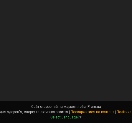
Сайт створений на маркетплейсі
Prom.ua
Angel Fit - товари для здоров'я, спорту та активного життя |
Поскаржитися на контент
|
Політика
Select Language
▼