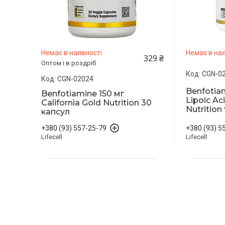
Немає в наявності
Немає в ная
329 ₴
Оптом і в роздріб
CGN-0
CGN-02024
Benfotia
Benfotiamine 150 мг
Lipoic Ac
California Gold Nutrition 30
Nutrition
капсул
+380 (93) 5
+380 (93) 557-25-79
Lifecell
Lifecell