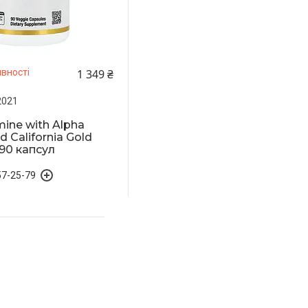
1 349 ₴
вності
2021
mine with Alpha
id California Gold
 90 капсул
57-25-79