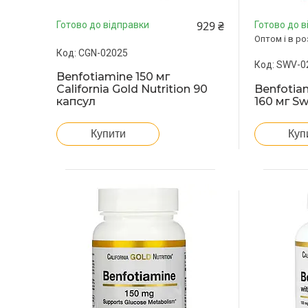
929 ₴
Готово до відправки
Готово до в
Оптом і в ро
CGN-02025
SWV-0
Benfotiamine 150 мг
Benfotia
California Gold Nutrition 90
160 мг S
капсул
Купити
Куп