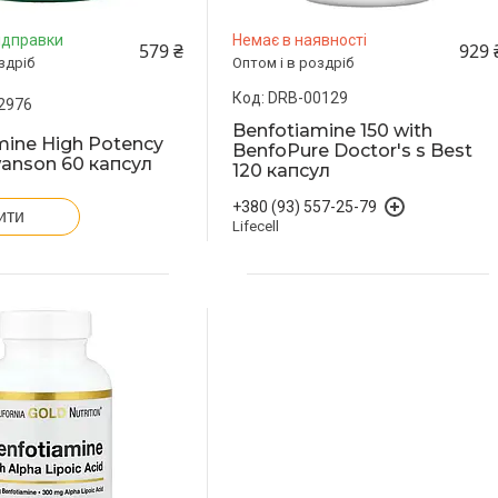
ідправки
Немає в наявності
579 ₴
929 
здріб
Оптом і в роздріб
DRB-00129
2976
Benfotiamine 150 with
mine High Potency
BenfoPure Doctor's s Best
wanson 60 капсул
120 капсул
+380 (93) 557-25-79
ити
Lifecell