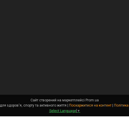
Сайт створений на маркетплейсі
Prom.ua
Angel Fit - товари для здоров'я, спорту та активного життя |
Поскаржитися на контент
|
Політика
Select Language
▼