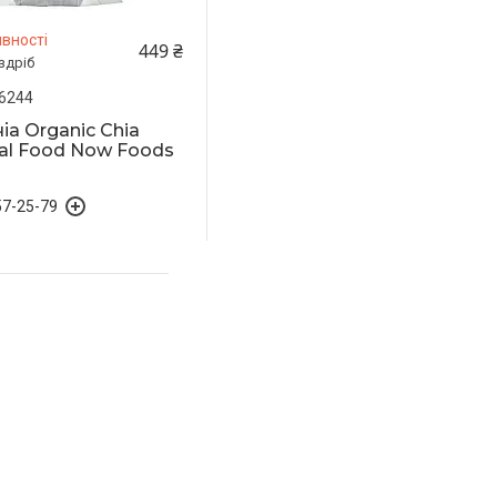
вності
449 ₴
здріб
6244
іа Organic Chia
al Food Now Foods
57-25-79