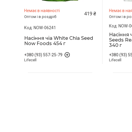
Немає в наявності
Немає в ная
419 ₴
Оптом і в роздріб
Оптом і в ро
NOW-0
NOW-06241
Насіння ч
Насіння чіа White Chia Seed
Seeds Re
Now Foods 454 г
340 г
+380 (93) 557-25-79
+380 (93) 5
Lifecell
Lifecell