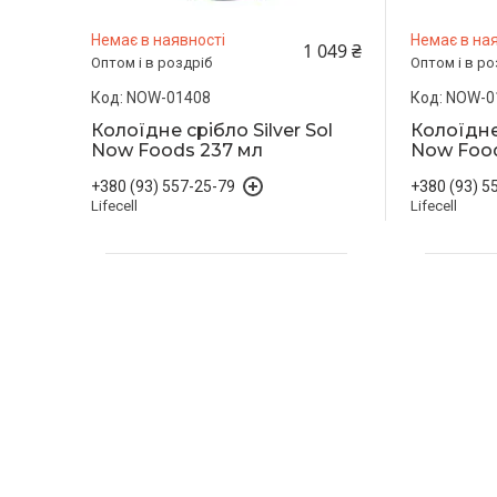
Немає в наявності
Немає в ная
1 049 ₴
Оптом і в роздріб
Оптом і в ро
NOW-01408
NOW-0
Колоїдне срібло Silver Sol
Колоїдне 
Now Foods 237 мл
Now Food
+380 (93) 557-25-79
+380 (93) 5
Lifecell
Lifecell