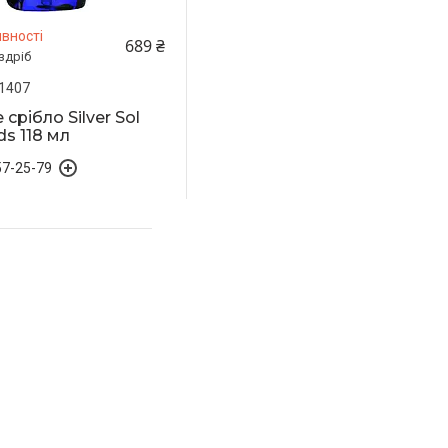
вності
689 ₴
здріб
1407
срібло Silver Sol
s 118 мл
57-25-79