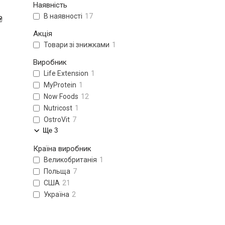
Наявність
В наявності
17
₴
Акція
Товари зі знижками
1
Виробник
Life Extension
1
MyProtein
1
Now Foods
12
Nutricost
1
OstroVit
7
Ще 3
Країна виробник
Великобританія
1
Польща
7
США
21
Україна
2