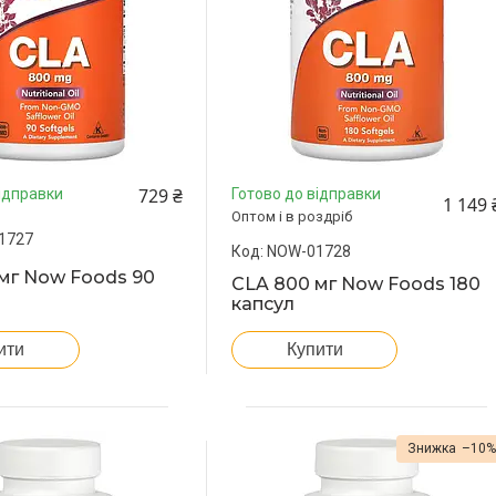
729 ₴
ідправки
Готово до відправки
1 149 
Оптом і в роздріб
1727
NOW-01728
мг Now Foods 90
CLA 800 мг Now Foods 180
капсул
ити
Купити
–10