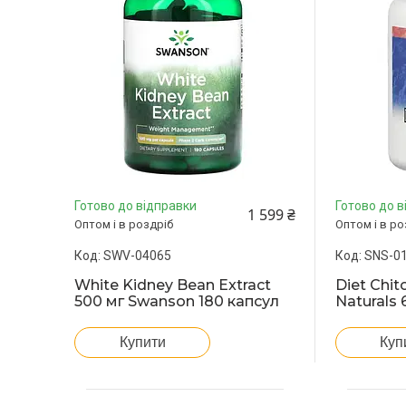
Готово до відправки
Готово до в
1 599 ₴
Оптом і в роздріб
Оптом і в ро
SWV-04065
SNS-0
White Kidney Bean Extract
Diet Chit
500 мг Swanson 180 капсул
Naturals 
Купити
Куп