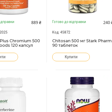
889 ₴
240 
ідправки
Готово до відправки
2025
45872
 Plus Chromium 500
Chitosan 500 мг Stark Pharm
oods 120 капсул
90 таблеток
ити
Купити