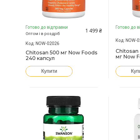
Готово до відправки
Готово до в
1 499 ₴
Оптом і в роздріб
NOW-0
NOW-02026
Chitosan
Chitosan 500 мг Now Foods
мг Now F
240 капсул
Куп
Купити