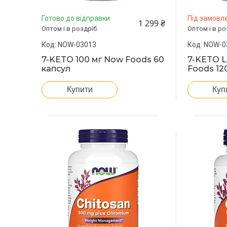
Готово до відправки
Під замовл
1 299 ₴
Оптом і в роздріб
Оптом і в ро
NOW-03013
NOW-0
7-KETO 100 мг Now Foods 60
7-KETO L
капсул
Foods 12
Купити
Куп