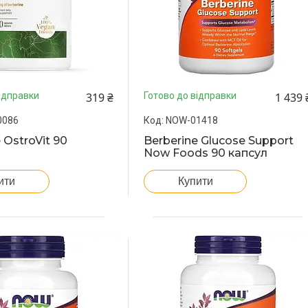
319 ₴
1 439 
ідправки
Готово до відправки
0086
NOW-01418
 OstroVit 90
Berberine Glucose Support
Now Foods 90 капсул
ити
Купити