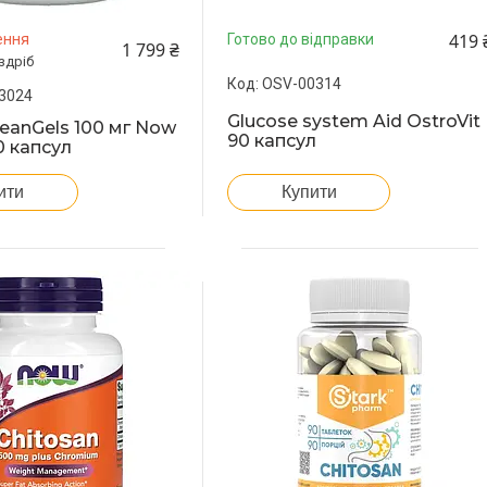
419 
ення
Готово до відправки
1 799 ₴
здріб
OSV-00314
3024
Glucose system Aid OstroVit
eanGels 100 мг Now
90 капсул
0 капсул
Купити
ити