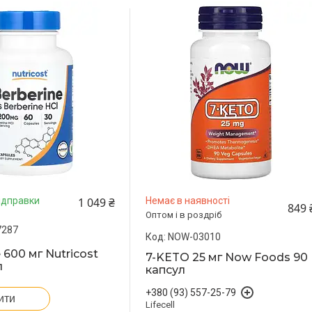
1 049 ₴
ідправки
Немає в наявності
849 
Оптом і в роздріб
7287
NOW-03010
 600 мг Nutricost
7-KETO 25 мг Now Foods 90
л
капсул
+380 (93) 557-25-79
ити
Lifecell