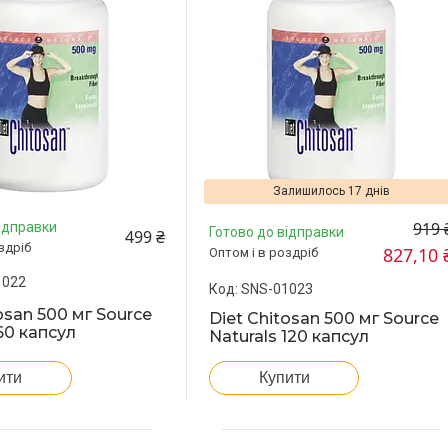
Залишилось 17 днів
919 
ідправки
Готово до відправки
499 ₴
здріб
827,10 
Оптом і в роздріб
1022
SNS-01023
osan 500 мг Source
Diet Chitosan 500 мг Source
60 капсул
Naturals 120 капсул
ити
Купити