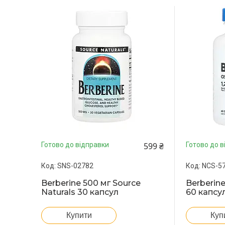
599 ₴
Готово до відправки
Готово до в
SNS-02782
NCS-5
Berberine 500 мг Source
Berberine
Naturals 30 капсул
60 капсу
Купити
Куп