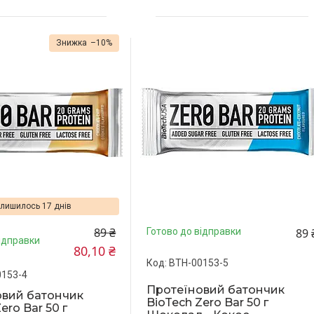
–10%
лишилось 17 днів
89 ₴
89 
Готово до відправки
ідправки
80,10 ₴
BTH-00153-5
0153-4
Протеїновий батончик
овий батончик
BioTech Zero Bar 50 г
ero Bar 50 г