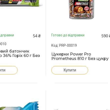
54 ₴
590 
ідправки
Готово до відправки
0010
PRP-00019
овий батончик
Цукерки Power Pro
 36% Горіх 60 г Без
Prometheus 810 г Без цукру
ити
Купити