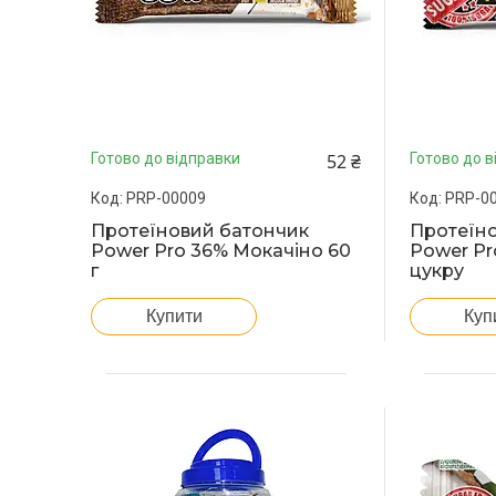
52 ₴
Готово до відправки
Готово до в
PRP-00009
PRP-0
Протеїновий батончик
Протеїн
Power Pro 36% Мокачіно 60
Power Pro
г
цукру
Купити
Куп