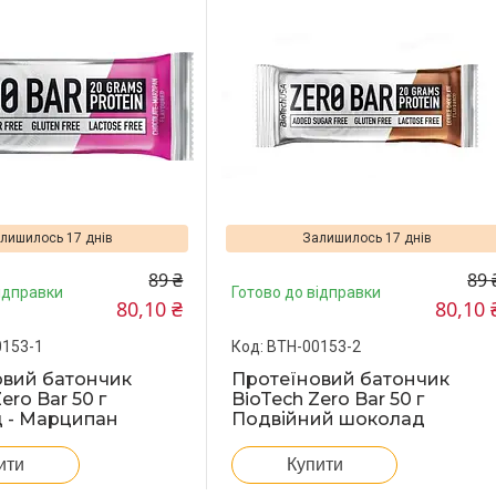
лишилось 17 днів
Залишилось 17 днів
89 ₴
89 
ідправки
Готово до відправки
80,10 ₴
80,10 
0153-1
BTH-00153-2
овий батончик
Протеїновий батончик
ero Bar 50 г
BioTech Zero Bar 50 г
 - Марципан
Подвійний шоколад
ити
Купити