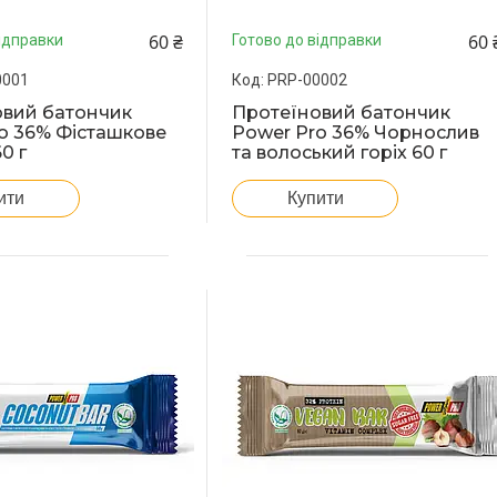
60 ₴
60 
ідправки
Готово до відправки
0001
PRP-00002
овий батончик
Протеїновий батончик
o 36% Фісташкове
Power Pro 36% Чорнослив
0 г
та волоський горіх 60 г
ити
Купити