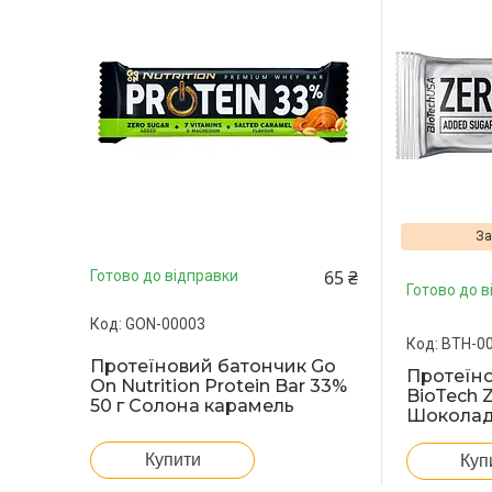
За
65 ₴
Готово до відправки
Готово до в
GON-00003
BTH-0
Протеїновий батончик Go
Протеїн
On Nutrition Protein Bar 33%
BioTech Z
50 г Солона карамель
Шоколад
Купити
Куп