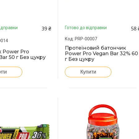
39 ₴
58 
ідправки
Готово до відправки
PRP-00007
0014
Протеїновий батончик
 Power Pro
Power Pro Vegan Bar 32% 60
ar 50 г Без цукру
г Без цукру
ити
Купити