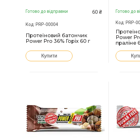
60 ₴
Готово до відправки
Готово до в
PRP-0
PRP-00004
Протеїн
Протеїновий батончик
Power Pr
Power Pro 36% Горіх 60 г
праліне 6
Купити
Куп