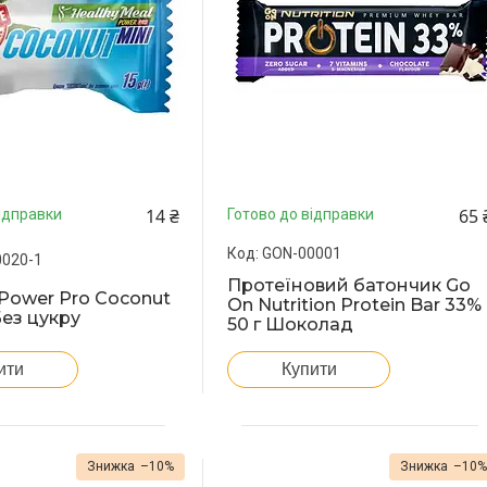
14 ₴
65 
ідправки
Готово до відправки
GON-00001
0020-1
Протеїновий батончик Go
Power Pro Coconut
On Nutrition Protein Bar 33%
 Без цукру
50 г Шоколад
ити
Купити
–10%
–10