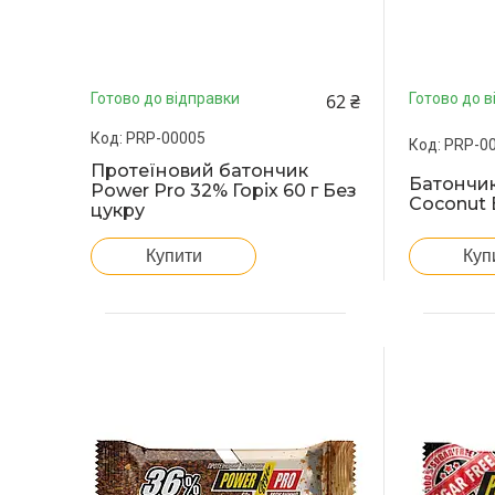
62 ₴
Готово до відправки
Готово до в
PRP-00005
PRP-0
Протеїновий батончик
Батончик
Power Pro 32% Горіх 60 г Без
Coconut B
цукру
Купити
Куп