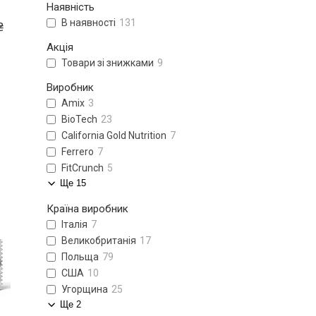
Наявність
В наявності
131
₴
Акція
Товари зі знижками
9
Виробник
Amix
3
BioTech
23
California Gold Nutrition
7
Ferrero
7
FitCrunch
5
Ще 15
Країна виробник
Італія
7
Великобританія
17
Польща
79
США
10
Угорщина
25
Ще 2