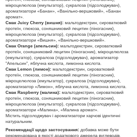
мікроцелюлоза (емульгатор), сукралоза (підсолоджувач),
ароматизатори «Банан», «Ванільно-вершковий», «Банан
аромат».
Смак Juicy Cherry (вишня):
мальтодекстрин, сироватковий
протеїн, глюкоза, соняшниковий лецитин (піногасник),
мікроцелюлоза (емульгатор), сукралоза (підсолоджувач),
ароматизатори «Вишня», «Ванільно-вершковий».
Смак Orange (апельсин):
мальтодекстрин, сироватковий
протеїн, соняшниковий лецитин (піногасник), мікроцелюлоза
(емульгатор), сукралоза (підсолоджувач), ароматизатор
"Апельсин", яблучна кислота, лимонна кислота.
Смак Lemon (лимон):
мальтодекстрин, сироватковий
протеїн, глюкоза, соняшниковий лецитин (піногасник),
мікроцелюлоза (емульгатор), сукралоза (підсолоджувач),
ароматизатор «Лимон», яблучна кислота, лимонна кислота.
Смак Raspberry (малина):
мальтодекстрин, сироватковий
протеїн, глюкоза, соняшниковий лецитин (піногасник),
мікроцелюлоза (емульгатор), сукралоза (підсолоджувач),
ароматизатори «Малина», «Малина аромат».
Містить підсолоджувач і ароматизатори харчові ідентичні
натуральним.
Рекомендації щодо застосування:
добавка може бути
рекомендована в якості додаткового джерела вуглеводів,