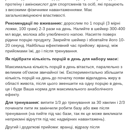
протеїну і амінокислот для спортсменів та осіб, які працюють
з високими фізичними навантаженнями. Має
загальнозміцнюючі властивості.
Рекомендації по вживанню:
дорослим по 1 порції (3 мірні
ложки, 100 грам) 2-3 рази на день. Налийте в шейкер 300-400
мл води, молока або улюбленого напою. Насипте поверх
рідини порцію продукту. Закрийте шейкер і збовтайте його 10-
20 секунд. Найбільш ефективний час прийому: вранці, між
прийомами їжі, до і після тренування.
Як підібрати кількість порцій в день для набору маси:
Максимальна кількість порцій в день вітається, паралельно з
великим об'ємом звичайної їжі. Експериментально збільшити
кількість порцій на день до початку появи відкладень жиру в
області живота, після цього зменшити на одну порцію в день,
це і буде Ваша норма для максимального анаболічного
ефекту.
Для тренування:
випити 1/3 до тренування за 30 хвилин і 2/3
починати пити як закінчили робити базу або вже після
тренування (на пийте під час бази, так як це може викликати
неприємні відчуття під час надмірних навантажень).
Другий і додаткові прийоми: вранці, відразу після