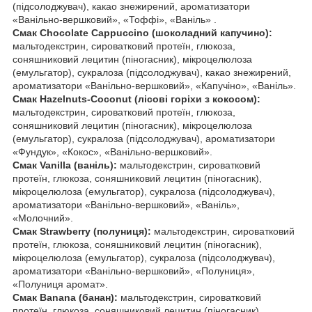
(підсолоджувач), какао знежирений, ароматизатори
«Ванільно-вершковий», «Тоффі», «Ваніль» .
Смак Chocolate Cappuccino (шоколадний капучино):
мальтодекстрин, сироватковий протеїн, глюкоза,
соняшниковий лецитин (піногасник), мікроцелюлоза
(емульгатор), сукралоза (підсолоджувач), какао знежирений,
ароматизатори «Ванільно-вершковий», «Капучіно», «Ваніль».
Смак Hazelnuts-Coconut (лісові горіхи з кокосом):
мальтодекстрин, сироватковий протеїн, глюкоза,
соняшниковий лецитин (піногасник), мікроцелюлоза
(емульгатор), сукралоза (підсолоджувач), ароматизатори
«Фундук», «Кокос», «Ванільно-вершковий».
Смак Vanilla (ваніль):
мальтодекстрин, сироватковий
протеїн, глюкоза, соняшниковий лецитин (піногасник),
мікроцелюлоза (емульгатор), сукралоза (підсолоджувач),
ароматизатори «Ванільно-вершковий», «Ваніль»,
«Молочний».
Смак Strawberry (полуниця):
мальтодекстрин, сироватковий
протеїн, глюкоза, соняшниковий лецитин (піногасник),
мікроцелюлоза (емульгатор), сукралоза (підсолоджувач),
ароматизатори «Ванільно-вершковий», «Полуниця»,
«Полуниця аромат».
Смак Banana (банан):
мальтодекстрин, сироватковий
протеїн, глюкоза, соняшниковий лецитин (піногасник),