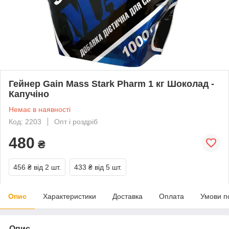
Гейнер Gain Mass Stark Pharm 1 кг Шоколад -
Капучіно
Немає в наявності
Код: 2203
Опт і роздріб
480
₴
456 ₴
від 2 шт.
433 ₴
від 5 шт.
Опис
Характеристики
Доставка
Оплата
Умови п
Опис