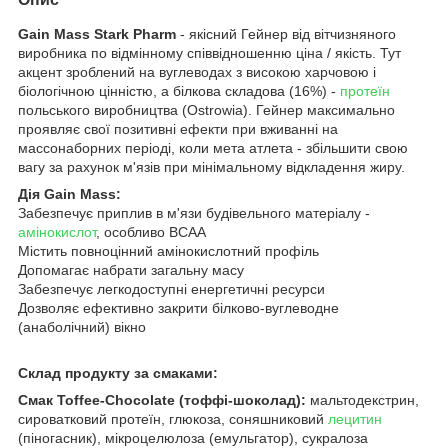
Gain Mass Stark Pharm
- якісний Гейнер від вітчизняного
виробника по відмінному співвідношенню ціна / якість. Тут
акцент зроблений на вуглеводах з високою харчовою і
біологічною цінністю, а білкова складова (16%) -
протеїн
польського виробництва (Ostrowia). Гейнер максимально
проявляє свої позитивні ефекти при вживанні на
массонаборних періоді, коли мета атлета - збільшити свою
вагу за рахунок м'язів при мінімальному відкладення жиру.
Дія Gain Mass:
Забезпечує приплив в м'язи будівельного матеріалу -
амінокислот
, особливо BCAA
Містить повноцінний амінокислотний профіль
Допомагає набрати загальну масу
Забезпечує легкодоступні енергетичні ресурси
Дозволяє ефективно закрити білково-вуглеводне
(анаболічний) вікно
Склад продукту за смаками:
Смак Toffee-Chocolate (тоффі-шоколад):
мальтодекстрин,
сироватковий протеїн, глюкоза, соняшниковий
лецитин
(піногасник), мікроцелюлоза (емульгатор), сукралоза