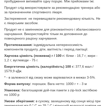
пробудження випивайте одну порцію. Між прийомами їжі.
Продукт слід використовувати за рекомендацією тренера або
за призначенням спортивного лікаря.
Застереження: не перевищувати рекомендовану кількість. Не
є лікарським засобом.
Продукт не є замінником для різноманітного і збалансованого
харчування. Використовуйте тільки як доповнення до
повноцінного раціону харчування.
Протипоказання:
індивідуальна непереносимість
компонентів продукту, діти, вагітність і період лактації.
Харчова цінність (поживна) г / 100 г:
білки - 16,7 г; жири -
1,2 г; вуглеводи - 75 г.
Енергетична цінність (калорійність) 100 г:
377,6 ккал /
1579,9 кДж.
* - в залежності від смаку може варіюватися в межах 3-5%.
Форма випуску:
порошок. Вага нетто: 1000 г + - 3 м
Упаковка:
багатошарові дой-пак пакети з zip-lock застібкою
по 1000 р
Умови зберігання:
в сухому, захищеному від сонця місці при
температурі від 0 ° С до 25 ° С і відносній вологості повітря не