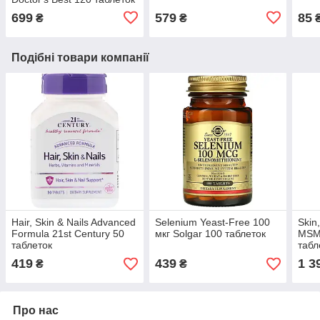
699
579
85
₴
₴
Подібні товари компанії
Hair, Skin & Nails Advanced
Selenium Yeast-Free 100
Skin
Formula 21st Century 50
мкг Solgar 100 таблеток
MSM 
таблеток
табл
419
439
1 3
₴
₴
Про нас