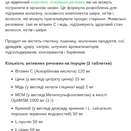
це відмінний
комплекс поживних речовин
які не можуть
потрапити в організм ззовні. Ця формула розроблена для
підтримки колагену, основного компонента шкіри, нігтів і
волосся, які можуть пригальмувати процес старіння. Живильні
речовини, такі як вітамін С і мідь, підтримують здоровий стан
волосся, нігтів і шкіри.
Продукт не містить глютену, пшениці, молочних продуктів, сої,
дріжджів, цукру, натрію, штучних ароматизаторів,
підсолоджувачів, консервантів і барвників.
Кількість активних речовин на порцію (2 таблетки)
Вітамін С (Аскорбінова кислота) 120 мг
Цинк (у вигляді цитрату цинку) 15 мг
Мідь (у вигляді хелати гліцинат міді) 2 мг
МСМ (у вигляді Метилсульфонілметан) в якості
OptiMSM 1000 мг (1 г)
Кремній (у вигляді діоксиду кремнію і L. calcareum
порошок червоних водоростей) 50 мг
L-пролін 50 мг
L-лізин 50 мг