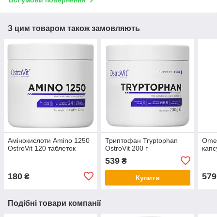
Всі умови повернення
З цим товаром також замовляють
Амінокислоти Amino 1250
Триптофан Tryptophan
Omeg
OstroVit 120 таблеток
OstroVit 200 г
капс
539
₴
180
579
₴
Купити
Подібні товари компанії