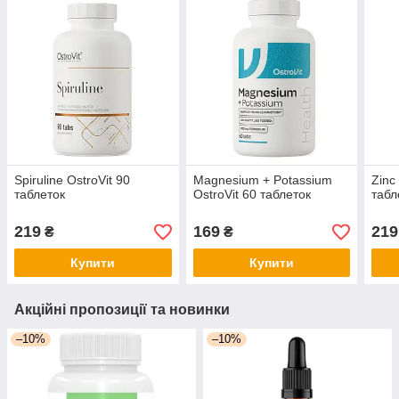
Spiruline OstroVit 90
Magnesium + Potassium
Zinc
таблеток
OstroVit 60 таблеток
табл
219
169
219
₴
₴
Купити
Купити
Акційні пропозиції та новинки
–10%
–10%