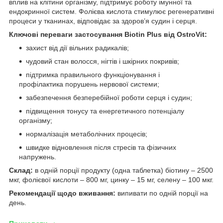
вплив на клітини організму, підтримує роботу імунної та
ендокринної систем. Фолієва кислота стимулює регенеративні
процеси у тканинах, відповідає за здоров’я судин і серця.
Ключові переваги застосування Biotin Plus від OstroVit:
захист від дії вільних радикалів;
чудовий стан волосся, нігтів і шкірних покривів;
підтримка правильного функціонування і
профілактика порушень нервової системи;
забезпечення безперебійної роботи серця і судин;
підвищення тонусу та енергетичного потенціалу
організму;
нормалізація метаболічних процесів;
швидке відновлення після стресів та фізичних
напружень.
Склад:
в одній порції продукту (одна таблетка) біотину – 2500
мкг, фолієвої кислоти – 800 мг, цинку – 15 мг, селену – 100 мкг.
Рекомендації щодо вживання:
випивати по одній порції на
день.