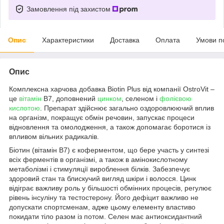
Замовлення під захистом
Опис
Характеристики
Доставка
Оплата
Умови п
Опис
Комплексна харчова добавка Biotin Plus від компанії OstroVit –
це
вітамін
В7, доповнений
цинком
, селеном і
фолієвою
кислотою
. Препарат здійснює загально оздоровлюючий вплив
на організм, покращує обмін речовин, запускає процеси
відновлення та омолодження, а також допомагає боротися із
впливом вільних радикалів.
Біотин (вітамін В7) є коферментом, що бере участь у синтезі
всіх ферментів в організмі, а також в амінокислотному
метаболізмі і стимуляції вироблення білків. Забезпечує
здоровий стан та блискучий вигляд шкіри і волосся. Цинк
відіграє важливу роль у більшості обмінних процесів, регулює
рівень інсуліну та тестостерону. Його дефіцит важливо не
допускати спортсменам, адже цьому елементу властиво
покидати тіло разом із потом. Селен має антиоксидантний