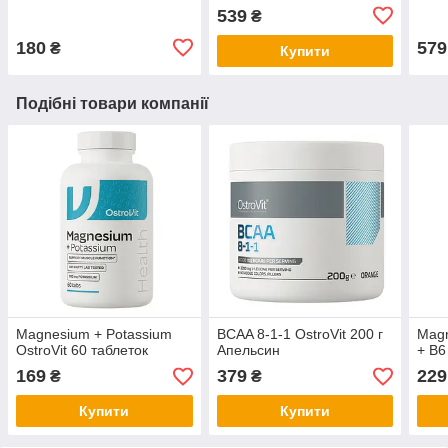
539
₴
180
579
₴
Купити
Подібні товари компанії
Magnesium + Potassium
BCAA 8-1-1 OstroVit 200 г
Magn
OstroVit 60 таблеток
Апельсин
+ B6
169
379
229
₴
₴
Купити
Купити