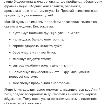
лише біодоступна діюча речовина, що пройшла лабораторну
фрагментацію. Жодних консервантів, барвників,
ароматизаторів чи антизлежувачів. Простий і високоякісний
продукт для досягнення цілей!
Магній відомий чималим переліком позитивних впливів на
організм людини. Він, зокрема:
підтримує належне функціонування м’язів;
налагоджує баланс електролітів;
сприяє здоров’ю кісток та зубів;
бере участь у синтезі білка;
зменшує відчуття втоми;
відіграє неабияку роль у діленні клітин;
нормалізує психологічний стан і функціонування
нервової системи;
забезпечує правильний енергообмін.
Якщо існує дефіцит цього елементу, підвищується кров’яний
тиск, спадає толерантність до глюкози і виникають нервові
збудження. Тому насичувати організм магнієм в належних
обсягах вкрай важливо.