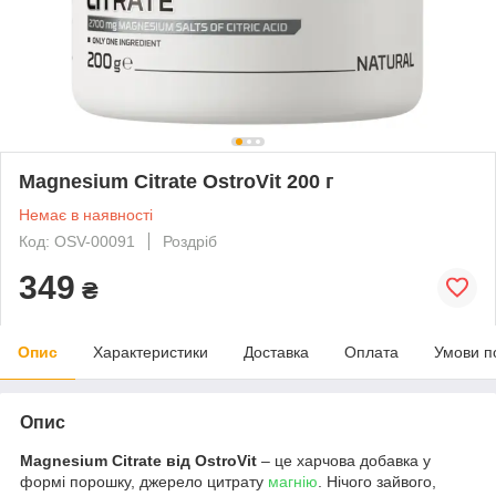
Magnesium Citrate OstroVit 200 г
Немає в наявності
Код: OSV-00091
Роздріб
349
₴
Опис
Характеристики
Доставка
Оплата
Умови п
Опис
Magnesium Citrate від OstroVit
– це харчова добавка у
формі порошку, джерело цитрату
магнію
. Нічого зайвого,