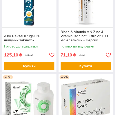
Biotin & Vitamin A & Zinc &
Alko Revital Kruger 20
Vitamin B2 Shot OstroVit 100
шипучих таблеток
мл Апельсин - Персик
Готово до відправки
Готово до відправки
125,10
71,10
₴
₴
139 ₴
79 ₴
Купити
Купити
–5%
–5%