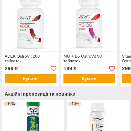
ADEK OstroVit 200
MG + B6 OstroVit 90
Vita
таблеток
таблеток
Ostr
299
199
299
₴
₴
Купити
Купити
Акційні пропозиції та новинки
–10%
–10%