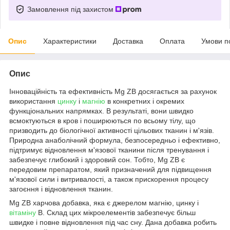
Замовлення під захистом
Опис
Характеристики
Доставка
Оплата
Умови п
Опис
Інноваційність та ефективність Mg ZB досягається за рахунок
використання
цинку
і
магнію
в конкретних і окремих
функціональних напрямках. В результаті, вони швидко
всмоктуються в кров і поширюються по всьому тілу, що
призводить до біологічної активності цільових тканин і м'язів.
Природна анаболічний формула, безпосередньо і ефективно,
підтримує відновлення м'язової тканини після тренування і
забезпечує глибокий і здоровий сон. Тобто, Mg ZB є
передовим препаратом, який призначений для підвищення
м'язової сили і витривалості, а також прискорення процесу
загоєння і відновлення тканин.
Mg ZB харчова добавка, яка є джерелом магнію, цинку і
вітаміну
В. Склад цих мікроелементів забезпечує більш
швидке і повне відновлення під час сну. Дана добавка робить