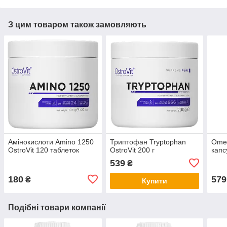
З цим товаром також замовляють
Амінокислоти Amino 1250
Триптофан Tryptophan
Omeg
OstroVit 120 таблеток
OstroVit 200 г
капс
539
₴
180
579
₴
Купити
Подібні товари компанії