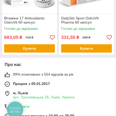
Вітаміни 17 Antioxidants
DailySet Sport OstroVit
OstroVit 60 капсул
Pharma 60 капсул
Готово до відправки
Готово до відправки
683,05
331,55
₴
₴
719 ₴
349 ₴
Купити
Купити
Про нас
99% позитивних з 554 відгуків за рік
Працює з 05.01.2017
м. Львів
вул. Трускавецька 2Б, Львів, Україна
Контакти
КНОПКА
ЗВ'ЯЗКУ
Сьогодні працює з 10:00 до 20:00