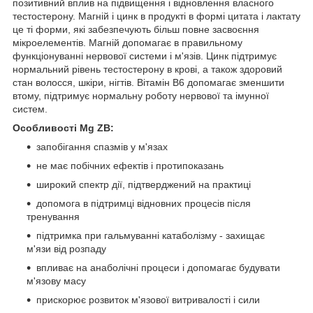
позитивний вплив на підвищення і відновлення власного
тестостерону. Магній і цинк в продукті в формі цитата і лактату
це ті форми, які забезпечують більш повне засвоєння
мікроелементів. Магній допомагає в правильному
функціонуванні нервової системи і м'язів. Цинк підтримує
нормальний рівень тестостерону в крові, а також здоровий
стан волосся, шкіри, нігтів. Вітамін В6 допомагає зменшити
втому, підтримує нормальну роботу нервової та імунної
систем.
Особливості Mg ZB:
запобігання спазмів у м'язах
не має побічних ефектів і протипоказань
широкий спектр дії, підтверджений на практиці
допомога в підтримці відновних процесів після
тренування
підтримка при гальмуванні катаболізму - захищає
м'язи від розпаду
впливає на анаболічні процеси і допомагає будувати
м'язову масу
прискорює розвиток м'язової витривалості і сили