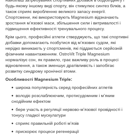
будь-якому іншому виді спорту, він стимулює синтез білків, а
також сприяє виробленню великого запасу енергії.
Спортсмени, які використовують Magnesium відзначають
зростання м'язової маси, збільшення сили і витривалості і
підвищення ефективності тренувального процесу.
Крім цього, професійні атлети стверджують, що такі спортивні
добавки допомагають позбутися від м'язових судом, які
нерідко виникають у спортсменів, які піддаються серйозній
фізичним навантаженням. OstroVit Triple Magnesium
нормалізує сон, як правило, грає важливу роль в процесі
відновлення, а також зменшує дратівливість і запобігає
розвитку синдрому хронічної втоми.
Особливості Magnesium Triple:
широка популярність серед професійних атлетів
володіє розслаблюючим, протисудомним і м'яким
снодійним ефектом
бере участь в регуляції нервово-м'язової провідності і
тонусу гладкої мускулатури
сприяє правильній роботі м'язів
прискорює процеси регенерації