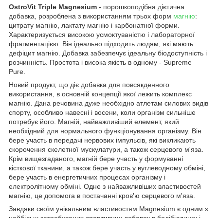
OstroVit Triple Magnesium
- порошкоподібна дієтична
добавка, розроблена з використанням трьох форм
магнію
:
цитрату магнію, лактату магнію і карбонатної форми.
Характеризується високою усмоктуваністю і лабораторної
фрагментацією. Він ідеально підходить людям, які мають
дефіцит магнію. Добавка забезпечує ідеальну біодоступність і
розчинність. Простота і висока якість в одному - Supreme
Pure.
Новий продукт, що діє добавка для повсякденного
використання, в основній концепції якої лежить комплекс
магнію. Дана речовина дуже необхідно атлетам силових видів
спорту, особливо навесні і восени, коли організм сильніше
потребує його. Магній, найважливіший елемент, який
необхідний для нормального функціонування організму. Він
бере участь в передачі нервових імпульсів, які викликають
скорочення скелетної мускулатури, а також серцевого м'яза.
Крім вищезгаданого, магній бере участь у формуванні
кісткової тканини, а також бере участь у вуглеводному обміні,
бере участь в енергетичних процесах організму і
електролітному обміні. Одне з найважливіших властивостей
магнію, це допомога в постачанні кров'ю серцевого м'яза.
Завдяки своїм унікальним властивостям Magnesium є одним з
найбільш затребуваних спортивних добавок в бодібілдингу і