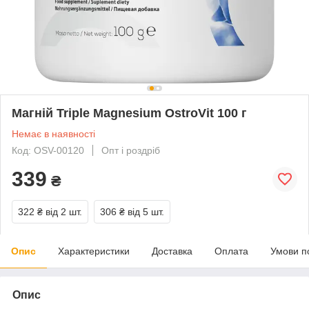
Магній Triple Magnesium OstroVit 100 г
Немає в наявності
Код: OSV-00120
Опт і роздріб
339
₴
322 ₴
від 2 шт.
306 ₴
від 5 шт.
Опис
Характеристики
Доставка
Оплата
Умови п
Опис