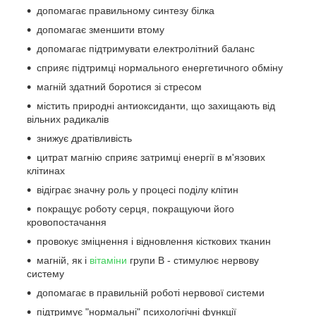
допомагає правильному синтезу білка
допомагає зменшити втому
допомагає підтримувати електролітний баланс
сприяє підтримці нормального енергетичного обміну
магній здатний боротися зі стресом
містить природні антиоксиданти, що захищають від
вільних радикалів
знижує дратівливість
цитрат магнію сприяє затримці енергії в м'язових
клітинах
відіграє значну роль у процесі поділу клітин
покращує роботу серця, покращуючи його
кровопостачання
провокує зміцнення і відновлення кісткових тканин
магній, як і
вітаміни
групи В - стимулює нервову
систему
допомагає в правильній роботі нервової системи
підтримує "нормальні" психологічні функції