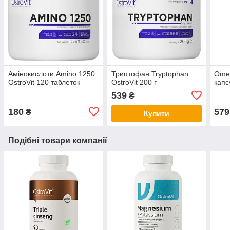
Амінокислоти Amino 1250
Триптофан Tryptophan
Omeg
OstroVit 120 таблеток
OstroVit 200 г
капс
539
₴
180
579
₴
Купити
Подібні товари компанії