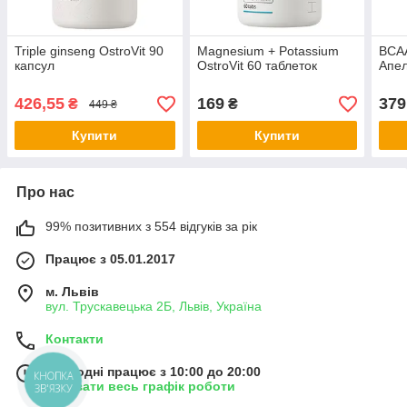
Triple ginseng OstroVit 90
Magnesium + Potassium
BCAA
капсул
OstroVit 60 таблеток
Апе
426,55
169
379
₴
₴
449 ₴
Купити
Купити
Про нас
99% позитивних з 554 відгуків за рік
Працює з 05.01.2017
м. Львів
вул. Трускавецька 2Б, Львів, Україна
Контакти
Сьогодні працює з 10:00 до 20:00
КНОПКА
Показати весь графік роботи
ЗВ'ЯЗКУ