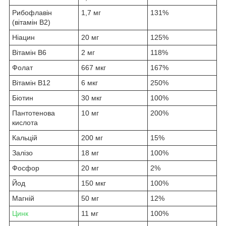
Рибофлавін
1,7 мг
131%
(вітамін B2)
Ніацин
20 мг
125%
Вітамін B6
2 мг
118%
Фолат
667 мкг
167%
Вітамін B12
6 мкг
250%
Біотин
30 мкг
100%
Пантотенова
10 мг
200%
кислота
Кальцій
200 мг
15%
Залізо
18 мг
100%
Фосфор
20 мг
2%
Йод
150 мкг
100%
Магній
50 мг
12%
Цинк
11 мг
100%