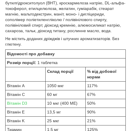
бутилгідрокситолуол (BHT), кроскармелоза натрію, DL-альфа-
токоферол, етилцелюлоза, желатин, гуміарабік, стеарат
магнію, мальтодекстрин, маніт, моно- і дигліцериди,
сополімер поліетиленгліколю / полівінілового спирту,
полівініловий спирт, діоксид кремнію, алюмосиликат натрію,
сахароза, тальк, діоксид титану, рослинне масло, вода.
Не містить доданих дріжджів і штучних ароматизаторів. Без
глютену.
Відомості про добавку
Розмір порції:
1 таблетка
Склад порції
% від добової
норми
Вітамін А
1050 мкг
117%
Вітамін С
60 мг
67%
Вітамін D3
10 мкг (400 МЕ)
50%
Вітамін E
13,5 мг
90%
Вітамін K
25 мкг
21%
Тиамин
1,5 мг
125%