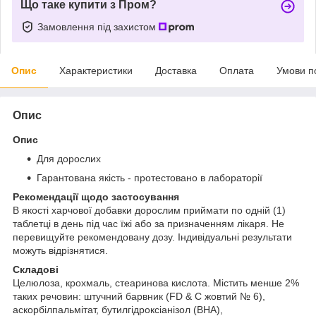
Що таке купити з Пром?
Замовлення під захистом
Опис
Характеристики
Доставка
Оплата
Умови п
Опис
Опис
Для дорослих
Гарантована якість - протестовано в лабораторії
Рекомендації щодо застосування
В якості харчової добавки дорослим приймати по одній (1)
таблетці в день під час їжі або за призначенням лікаря. Не
перевищуйте рекомендовану дозу. Індивідуальні результати
можуть відрізнятися.
Складові
Целюлоза, крохмаль, стеаринова кислота. Містить менше 2%
таких речовин: штучний барвник (FD & C жовтий № 6),
аскорбілпальмітат, бутилгідроксіанізол (BHA),