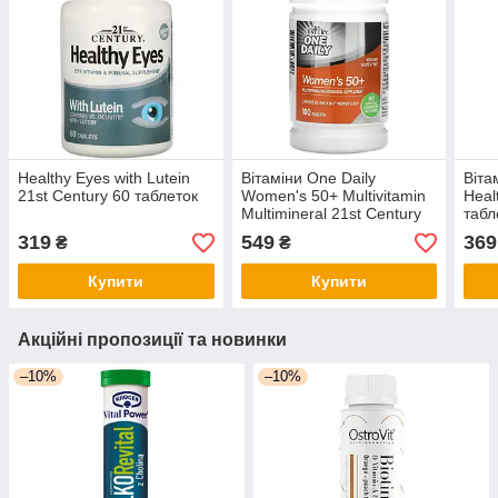
Healthy Eyes with Lutein
Вітаміни One Daily
Віта
21st Century 60 таблеток
Women's 50+ Multivitamin
Heal
Multimineral 21st Century
табл
100 таблеток
319
549
369
₴
₴
Купити
Купити
Акційні пропозиції та новинки
–10%
–10%