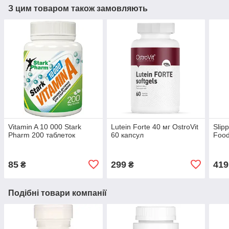
З цим товаром також замовляють
Vitamin A 10 000 Stark
Lutein Forte 40 мг OstroVit
Slip
Pharm 200 таблеток
60 капсул
Food
85
299
419
₴
₴
Подібні товари компанії