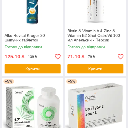
Biotin & Vitamin A & Zinc &
Alko Revital Kruger 20
Vitamin B2 Shot OstroVit 100
шипучих таблеток
мл Апельсин - Персик
Готово до відправки
Готово до відправки
125,10
71,10
₴
₴
139 ₴
79 ₴
Купити
Купити
–5%
–5%