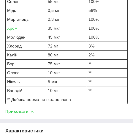
Селен
55 мкг
100%
Мідь
0,5 мг
56%
Марганець
2,3 мг
100%
Хром
35 мкг
100%
Молібден
45 мкг
100%
Хлорид
72 мг
3%
Калій
80 мг
2%
Бор
75 мкг
**
Олово
10 мкг
**
Нікель
5 мкг
**
Ванадій
10 мкг
**
** Добова норма не встановлена
Приховати
Характеристики