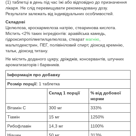
(1) таблетці в день під час їжі або відповідно до призначення
лікаря. Не слід перевищувати рекомендовану дозу.
Результати залежать від індивідуальних особливостей.
Складові
Целюлоза, кроскармелоза натрію, стеаринова кислота.
Містить <2% таких інгредієнтів: аравійська камедь,
гідроксипропілметилцелюлоза, стеарат
магнію
,
мальтодекстрин, ПЕГ, полівініловий спирт, діоксид кремнію,
тальк, діоксид титану.
Не містить доданого цукру, дріжджів, консервантів, штучних
ароматизаторів і барвників.
Інформація про добавку
Розмір порції:
1 таблетка
Склад 1 порції
% від добової
норми
Вітамін C
300 мг
333%
Тіамін
15 мг
1250%
Рибофлавін
14,3 мг
1100%
Ніацин
50 мг
313%