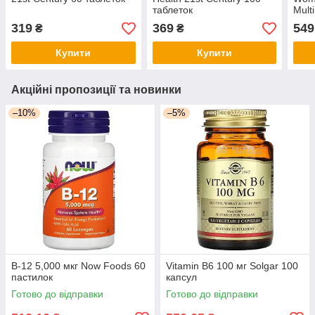
таблеток
Mult
100 
319
369
549
₴
₴
Купити
Купити
Акційні пропозиції та новинки
–10%
–5%
B-12 5,000 мкг Now Foods 60
Vitamin B6 100 мг Solgar 100
пастилок
капсул
Готово до відправки
Готово до відправки