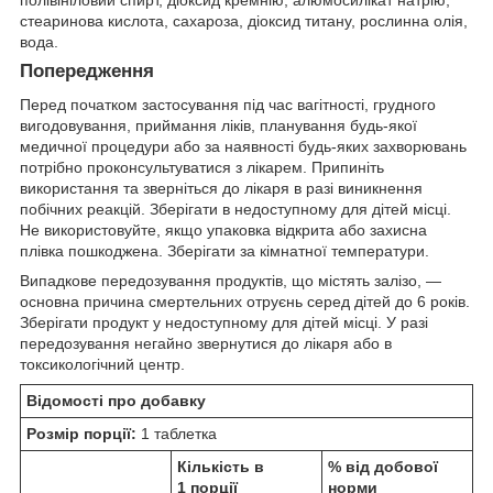
полівініловий спирт, діоксид кремнію, алюмосилікат натрію,
стеаринова кислота, сахароза, діоксид титану, рослинна олія,
вода.
Попередження
Перед початком застосування під час вагітності, грудного
вигодовування, приймання ліків, планування будь-якої
медичної процедури або за наявності будь-яких захворювань
потрібно проконсультуватися з лікарем. Припиніть
використання та зверніться до лікаря в разі виникнення
побічних реакцій. Зберігати в недоступному для дітей місці.
Не використовуйте, якщо упаковка відкрита або захисна
плівка пошкоджена. Зберігати за кімнатної температури.
Випадкове передозування продуктів, що містять залізо, —
основна причина смертельних отруєнь серед дітей до 6 років.
Зберігати продукт у недоступному для дітей місці. У разі
передозування негайно звернутися до лікаря або в
токсикологічний центр.
Відомості про добавку
Розмір порції:
1 таблетка
Кількість в
% від добової
1 порції
норми