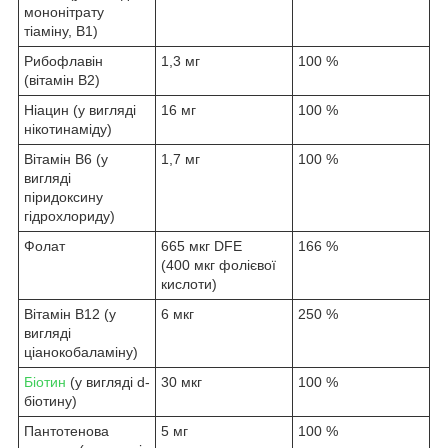
мононітрату
тіаміну, B1)
Рибофлавін
1,3 мг
100 %
(вітамін B2)
Ніацин (у вигляді
16 мг
100 %
нікотинаміду)
Вітамін B6 (у
1,7 мг
100 %
вигляді
піридоксину
гідрохлориду)
Фолат
665 мкг DFE
166 %
(400 мкг фолієвої
кислоти)
Вітамін B12 (у
6 мкг
250 %
вигляді
ціанокобаламіну)
Біотин
(у вигляді d-
30 мкг
100 %
біотину)
Пантотенова
5 мг
100 %