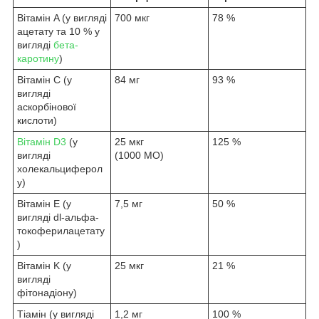
Вітамін A (у вигляді
700 мкг
78 %
ацетату та 10 % у
вигляді
бета-
каротину
)
Вітамін C (у
84 мг
93 %
вигляді
аскорбінової
кислоти)
Вітамін D3
(у
25 мкг
125 %
вигляді
(1000 МО)
холекальциферол
у)
Вітамін E (у
7,5 мг
50 %
вигляді dl-альфа-
токоферилацетату
)
Вітамін K (у
25 мкг
21 %
вигляді
фітонадіону)
Тіамін (у вигляді
1,2 мг
100 %