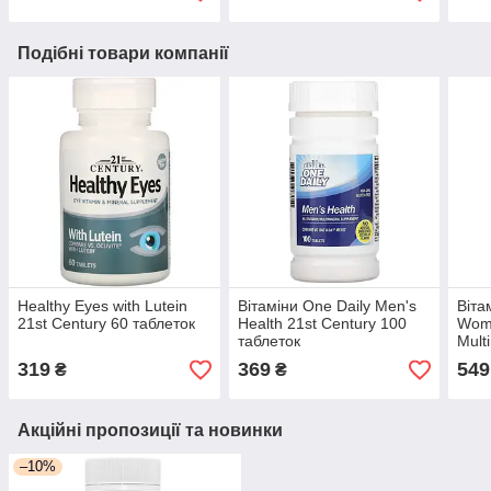
Подібні товари компанії
Healthy Eyes with Lutein
Вітаміни One Daily Men's
Віта
21st Century 60 таблеток
Health 21st Century 100
Wome
таблеток
Mult
100 
319
369
549
₴
₴
Акційні пропозиції та новинки
–10%