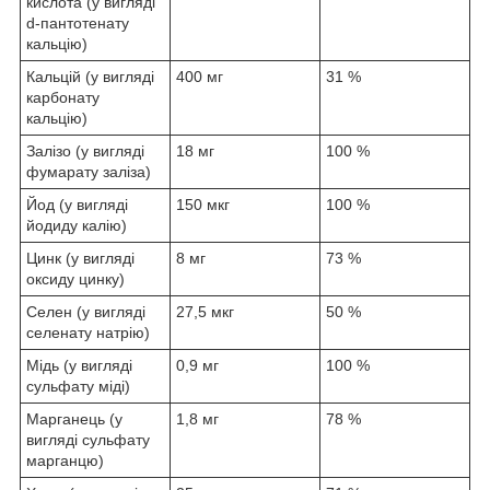
кислота (у вигляді
d-пантотенату
кальцію)
Кальцій (у вигляді
400 мг
31 %
карбонату
кальцію)
Залізо (у вигляді
18 мг
100 %
фумарату заліза)
Йод (у вигляді
150 мкг
100 %
йодиду калію)
Цинк (у вигляді
8 мг
73 %
оксиду цинку)
Селен (у вигляді
27,5 мкг
50 %
селенату натрію)
Мідь (у вигляді
0,9 мг
100 %
сульфату міді)
Марганець (у
1,8 мг
78 %
вигляді сульфату
марганцю)