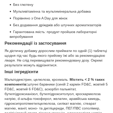
Без глютену
Мультивітамінна та мультимінеральна добавка
Порівняно з One A Day для жінок
Без додавання дріжджів або штучних ароматизаторів
Гарантована якість: продукт пройшов лабораторні
випробування
Рекомендації із застосування
Як дієтичну добавку дорослим приймати по одній (1) таблетці
щодня під час будь-якого прийому їжі або за рекомендацією
лікаря. Не слід перевищувати рекомендовану дозу. Окремі
результати можуть відрізнятися.
Інші інгредієнти
Мальтодекстрин, целюлоза, крохмаль.
Містить < 2 % таких
компонентів:
штучні барвники (синій 2 кармін FD&C, жовтий 5
FD&C, жовтий 6 FD&C), аскорбіл пальмітат,
бутилгідроксианізол, бутилгідрокситолуол, кроскармелоза
натрію, d-альфа-токоферол, желатин, аравійська камедь,
гідроксипропілметилцелюлоза, силікат магнію, стеарат
магнію, маніт, моно- та дигліцериди, ПЕГ/ПВС сополімер,