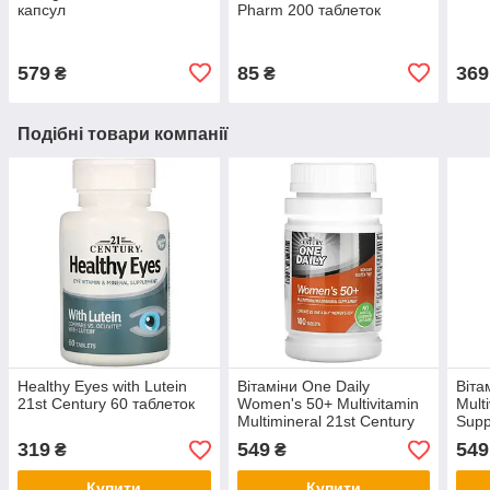
капсул
Pharm 200 таблеток
579
85
369
₴
₴
Подібні товари компанії
Healthy Eyes with Lutein
Вітаміни One Daily
Віта
21st Century 60 таблеток
Women's 50+ Multivitamin
Mult
Multimineral 21st Century
Sup
100 таблеток
21st
319
549
549
₴
₴
Купити
Купити