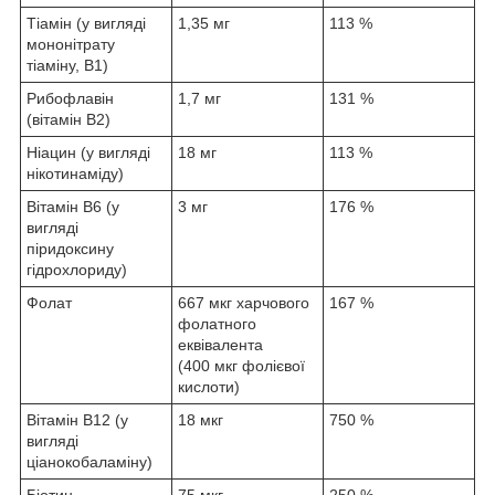
Тіамін (у вигляді
1,35 мг
113 %
мононітрату
тіаміну, В1)
Рибофлавін
1,7 мг
131 %
(вітамін B2)
Ніацин (у вигляді
18 мг
113 %
нікотинаміду)
Вітамін B6 (у
3 мг
176 %
вигляді
піридоксину
гідрохлориду)
Фолат
667 мкг харчового
167 %
фолатного
еквівалента
(400 мкг фолієвої
кислоти)
Вітамін B12 (у
18 мкг
750 %
вигляді
ціанокобаламіну)
Біотин
75 мкг
250 %