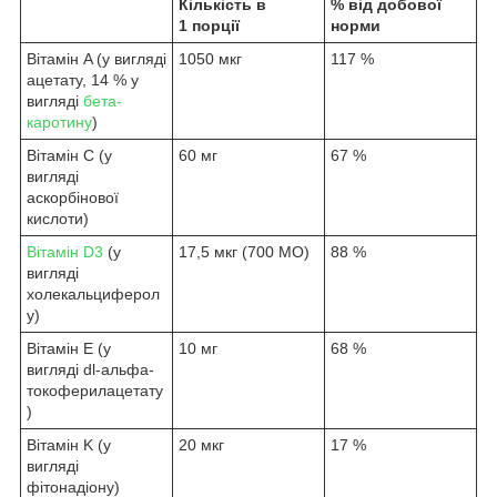
Кількість в
% від добової
1 порції
норми
Вітамін A (у вигляді
1050 мкг
117 %
ацетату, 14 % у
вигляді
бета-
каротину
)
Вітамін C (у
60 мг
67 %
вигляді
аскорбінової
кислоти)
Вітамін D3
(у
17,5 мкг (700 МО)
88 %
вигляді
холекальциферол
у)
Вітамін Е (у
10 мг
68 %
вигляді dl-альфа-
токоферилацетату
)
Вітамін K (у
20 мкг
17 %
вигляді
фітонадіону)