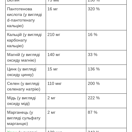
Пантотенова
16 мг
320 %
кислота (у вигляді
d-пантотенату
кальцію)
Кальцій (у вигляді
210 мг
16 %
карбонату
кальцію)
Магній (у вигляді
140 мг
33 %
оксиду магнію)
Цинк (у вигляді
15 мг
136 %
оксиду цинку)
Селен (у вигляді
110 мкг
200 %
селенату натрію)
Мідь (у вигляді
2 мг
222 %
оксиду міді)
Марганець (у
2 мг
87 %
вигляді сульфату
марганцю)