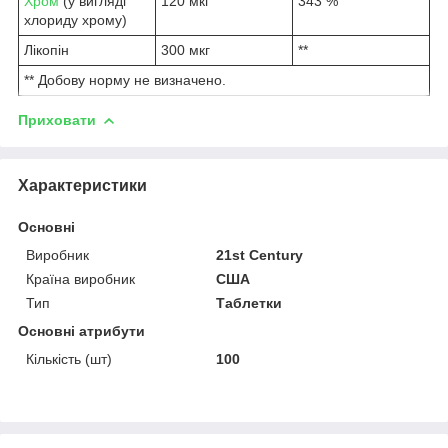
Хром
(у вигляді
120 мкг
343 %
хлориду хрому)
Лікопін
300 мкг
**
** Добову норму не визначено.
Приховати
Характеристики
Основні
Виробник
21st Century
Країна виробник
США
Тип
Таблетки
Основні атрибути
Кількість (шт)
100