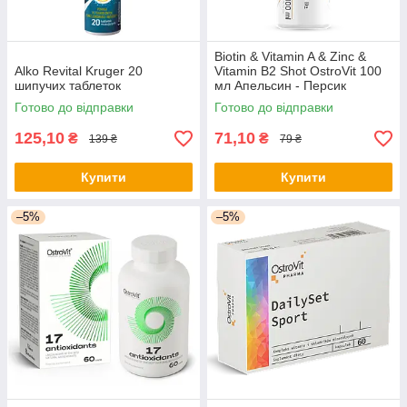
Biotin & Vitamin A & Zinc &
Alko Revital Kruger 20
Vitamin B2 Shot OstroVit 100
шипучих таблеток
мл Апельсин - Персик
Готово до відправки
Готово до відправки
125,10
71,10
₴
₴
139 ₴
79 ₴
Купити
Купити
–5%
–5%