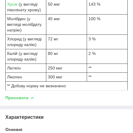
Хром
(у вигляді
50 мкг
143 %
піколінату хрому)
Молібден (у
45 мкг
100 %
вигляді молібдату
натрію)
Хлорид (у вигляді
72 мг
3 %
хлориду калію)
Калій (у вигляді
80 мг
2 %
хлориду калію)
Лютеїн
250 мкг
**
Лікопен
300 мкг
**
** Добову норму не визначено
Приховати
Характеристики
Основні