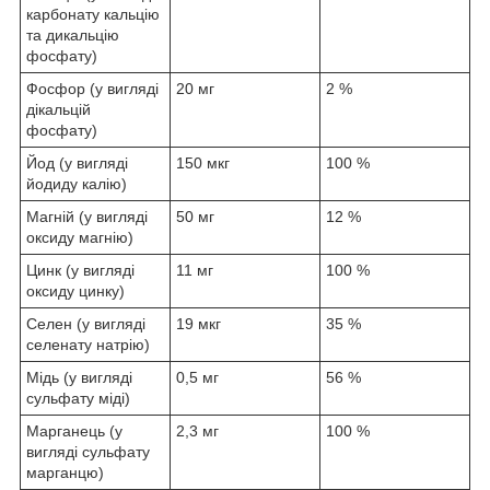
карбонату кальцію
та дикальцію
фосфату)
Фосфор (у вигляді
20 мг
2 %
дікальцій
фосфату)
Йод (у вигляді
150 мкг
100 %
йодиду калію)
Магній (у вигляді
50 мг
12 %
оксиду магнію)
Цинк (у вигляді
11 мг
100 %
оксиду цинку)
Селен (у вигляді
19 мкг
35 %
селенату натрію)
Мідь (у вигляді
0,5 мг
56 %
сульфату міді)
Марганець (у
2,3 мг
100 %
вигляді сульфату
марганцю)