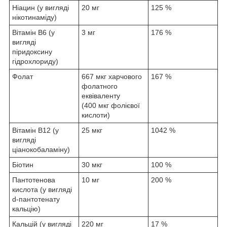
Ніацин (у вигляді
20 мг
125 %
нікотинаміду)
Вітамін B6 (у
3 мг
176 %
вигляді
піридоксину
гідрохлориду)
Фолат
667 мкг харчового
167 %
фолатного
еквіваленту
(400 мкг фолієвої
кислоти)
Вітамін B12 (у
25 мкг
1042 %
вигляді
ціанокобаламіну)
Біотин
30 мкг
100 %
Пантотенова
10 мг
200 %
кислота (у вигляді
d-пантотенату
кальцію)
Кальцій (у вигляді
220 мг
17 %