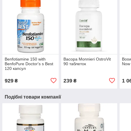
Benfotiamine 150 with
Bacopa Monnieri OstroVit
Bosw
BenfoPure Doctor's s Best
90 таблеток
Now 
120 капсул
929
239
1 0
₴
₴
Подібні товари компанії