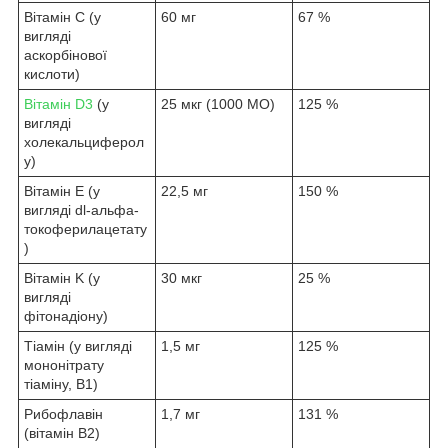
Вітамін C (у
60 мг
67 %
вигляді
аскорбінової
кислоти)
Вітамін D3
(у
25 мкг (1000 МО)
125 %
вигляді
холекальциферол
у)
Вітамін Е (у
22,5 мг
150 %
вигляді dl-альфа-
токоферилацетату
)
Вітамін K (у
30 мкг
25 %
вигляді
фітонадіону)
Тіамін (у вигляді
1,5 мг
125 %
мононітрату
тіаміну, В1)
Рибофлавін
1,7 мг
131 %
(вітамін B2)