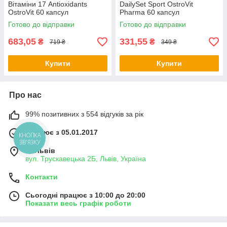
Вітаміни 17 Antioxidants
DailySet Sport OstroVit
OstroVit 60 капсул
Pharma 60 капсул
Готово до відправки
Готово до відправки
683,05
331,55
₴
₴
719 ₴
349 ₴
Купити
Купити
Про нас
99% позитивних з 554 відгуків за рік
Працює з 05.01.2017
КНОПКА
ЗВ'ЯЗКУ
м. Львів
вул. Трускавецька 2Б, Львів, Україна
Контакти
Сьогодні працює з 10:00 до 20:00
Показати весь графік роботи