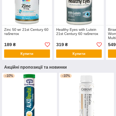
Zinc 50 мг 21st Century 60
Healthy Eyes with Lutein
Віта
таблеток
21st Century 60 таблеток
Wome
Mult
100 
189
319
549
₴
₴
Купити
Купити
Акційні пропозиції та новинки
–10%
–10%