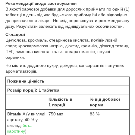
Рекомендації щодо застосування
В якості харчової добавки для дорослих приймати по одній (1)
таблетці в день під час будь-якого прийому їжі або відповідно
до призначення лікаря. Не слід перевищувати рекомендовану
дозу. Результати залежать від індивідуальних особливостей.
Складові
Целюлоза, крохмаль, стеаринова кислота, полівініловий
спирт, кроскармелоза натрію, діоксид кремнію, діоксид титану,
ПЕГ, лимонна кислота, тальк, стеарат магнію, штучні
барвники.
Не містить доданого цукру, дріжджів, консервантів і штучних
ароматизаторів.
Поживна цінність
Розмір порції:
1 таблетка
Кількість в
% від добової
1 порції
норми
Вітамін A (у вигляді
750 мкг
83 %
ацетату, 40 % у
вигляді
бета-
каротину
)