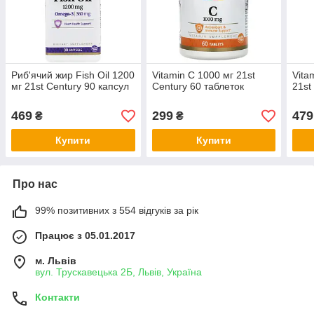
Риб'ячий жир Fish Oil 1200
Vitamin C 1000 мг 21st
Vita
мг 21st Century 90 капсул
Century 60 таблеток
21st
469
299
479
₴
₴
Купити
Купити
Про нас
99% позитивних з 554 відгуків за рік
Працює з 05.01.2017
м. Львів
вул. Трускавецька 2Б, Львів, Україна
Контакти