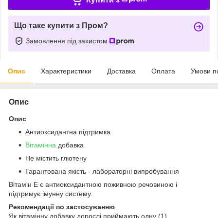
Що таке купити з Пром?
Замовлення під захистом
Опис
Характеристики
Доставка
Оплата
Умови п
Опис
Опис
Антиоксидантна підтримка
Вітамінна
добавка
Не містить глютену
Гарантована якість - лабораторні випробування
Вітамін Е є антиоксидантною поживною речовиною і
підтримує імунну систему.
Рекомендації по застосуванню
Як вітамінну добавку дорослі приймають одну (1)