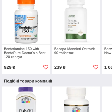
Benfotiamine 150 with
Bacopa Monnieri OstroVit
Bosw
BenfoPure Doctor's s Best
90 таблеток
Now 
120 капсул
929
239
1 0
₴
₴
Подібні товари компанії