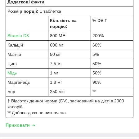
Додаткові факти
Розмір порції:
1 таблетка
Кількість на
% DV †
порцію:
Вітамін D3
800 МЕ
200%
Кальцій
600 мг
60%
Магній
50 мг
5%
Цинк
7,5 мг
50%
Мідь
1 мг
50%
Марганець
1,8 мг
90%
Бор
250 мкг
**
† Відсоток денної норми (DV), заснований на дієті в 2000
калорій.
** Добова доза не визначена.
Приховати