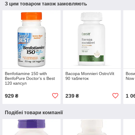
З цим товаром також замовляють
Benfotiamine 150 with
Bacopa Monnieri OstroVit
Bosw
BenfoPure Doctor's s Best
90 таблеток
Now 
120 капсул
929
239
1 0
₴
₴
Подібні товари компанії