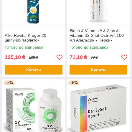
Biotin & Vitamin A & Zinc &
Alko Revital Kruger 20
Vitamin B2 Shot OstroVit 100
шипучих таблеток
мл Апельсин - Персик
Готово до відправки
Готово до відправки
125,10
71,10
₴
₴
139 ₴
79 ₴
Купити
Купити
–5%
–5%