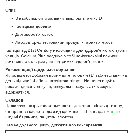
Опис
З найбільш оптимальним вмістом вітаміну D
Кальцієва добавка
Для здоров'я кісток
Лабораторно тестований продукт - гарантія якості
Кальцій від 21st Century необхідний для здоров'я кісток, зубів і
хрящів. Calcium Plus поєднує в собі найважливіші поживні
речовини з кальцієм для підтримки здоров'я кісток.
Рекомендації щодо застосування
Як кальцієвої добавки приймайте по одній (1) таблетці двічі на
день під час їжі або за вказівкою лікаря. Не перевищуйте
рекомендовану дозу. Індивідуальні результати можуть
відрізнятися.
Складові
Целюлоза, натрійкроскармеллоза, декстрин, діоксид титану,
стеаринова кислота, діоксид кремнію, ПЕГ, стеарат
магнію
,
штучні барвники, лецитин, глюкоза.
Немає доданого цукру, дріжджів або консервантів.