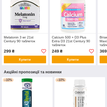
Melatonin 3 мг 21st
Calcium 500 + D3 Plus
Віта
Century 90 таблеток
Extra D3 21st Century 90
Maxi
таблеток
табл
299
249
369
₴
₴
Купити
Купити
Акційні пропозиції та новинки
–10%
–10%