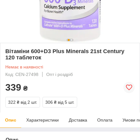
Вітаміни 600+D3 Plus Minerals 21st Century
120 таблеток
Немає в наявності
Код: CEN-27498
Опт і роздріб
339
₴
322 ₴
від 2 шт.
306 ₴
від 5 шт.
Опис
Характеристики
Доставка
Оплата
Умови п
Опис