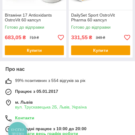
Вітаміни 17 Antioxidants
DailySet Sport OstroVit
OstroVit 60 капсул
Pharma 60 капсул
Готово до відправки
Готово до відправки
683,05
331,55
₴
₴
719 ₴
349 ₴
Купити
Купити
Про нас
99% позитивних з 554 відгуків за рік
Працює з 05.01.2017
м. Львів
вул. Трускавецька 2Б, Львів, Україна
Контакти
Сьогодні працює з 10:00 до 20:00
КНОПКА
Показати весь графік роботи
ЗВ'ЯЗКУ