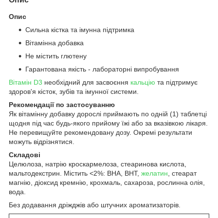
Опис
Сильна кістка та імунна підтримка
Вітамінна добавка
Не містить глютену
Гарантована якість - лабораторні випробування
Вітамін D3
необхідний для засвоєння
кальцію
та підтримує
здоров'я кісток, зубів та імунної системи.
Рекомендації по застосуванню
Як вітамінну добавку дорослі приймають по одній (1) таблетці
щодня під час будь-якого прийому їжі або за вказівкою лікаря.
Не перевищуйте рекомендовану дозу. Окремі результати
можуть відрізнятися.
Складові
Целюлоза, натрію кроскармелоза, стеаринова кислота,
мальтодекстрин. Містить <2%: BHA, BHT,
желатин
, стеарат
магнію, діоксид кремнію, крохмаль, сахароза, рослинна олія,
вода.
Без додавання дріжджів або штучних ароматизаторів.