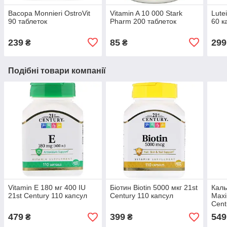
Bacopa Monnieri OstroVit
Vitamin A 10 000 Stark
Lute
90 таблеток
Pharm 200 таблеток
60 к
239
85
299
₴
₴
Подібні товари компанії
Vitamin E 180 мг 400 IU
Біотин Biotin 5000 мкг 21st
Каль
21st Century 110 капсул
Century 110 капсул
Maxi
Cent
479
399
549
₴
₴