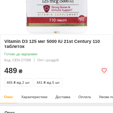
Vitamin D3 125 мкг 5000 IU 21st Century 110
таблеток
Готово до відправки
Код: CEN-27288
Опт і роздріб
489
₴
465 ₴
від 2 шт.
441 ₴
від 5 шт.
Опис
Характеристики
Доставка
Оплата
Умови п
Опис