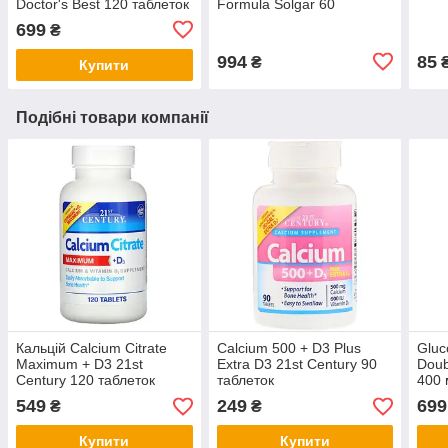
Doctor's Best 120 таблеток
Formula Solgar 60
таблеток
699
₴
994
85
₴
Купити
Подібні товари компанії
Кальцій Calcium Citrate
Calcium 500 + D3 Plus
Gluc
Maximum + D3 21st
Extra D3 21st Century 90
Doub
Century 120 таблеток
таблеток
400 
капс
549
249
699
₴
₴
Купити
Купити