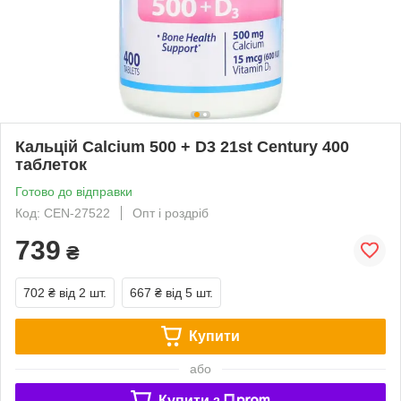
Кальцій Calcium 500 + D3 21st Century 400
таблеток
Готово до відправки
Код: CEN-27522
Опт і роздріб
739
₴
702 ₴
від 2 шт.
667 ₴
від 5 шт.
Купити
або
Купити з