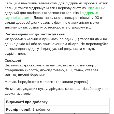
Кальцій є важливим елементом для підтримки здоров'я кісток.
Кальцій також підтримує м'язи і нервову систему.
Вітамін
D3
доданий для поліпшення засвоєння кальцію і
підтримки
імунної системи
. Достатня кількість кальцію і вітаміну D3 в
складі здорової дієти разом з фізичною активністю може
знизити ризик розвитку остеопорозу в старшому віці.
Рекомендації щодо застосування
Як добавки з кальцієм приймати по одній (1) таблетці двічі на
день під час їжі або за призначенням лікаря. Не перевищуйте
рекомендовану дозу. Індивідуальні результати можуть
відрізнятися.
Складові
Целюлоза, кроскармелоза натрію, полівініловий спирт,
стеаринова кислота, діоксид титану, ПЕГ, тальк, стеарат
магнію, штучні барвники.
Містить інгредієнти з молюсків (раковини устриць).
Не містить доданих цукру, дріжджів, консервантів або штучних
ароматизаторів.
Відомості про добавку
Розмір порції:
1 таблетка