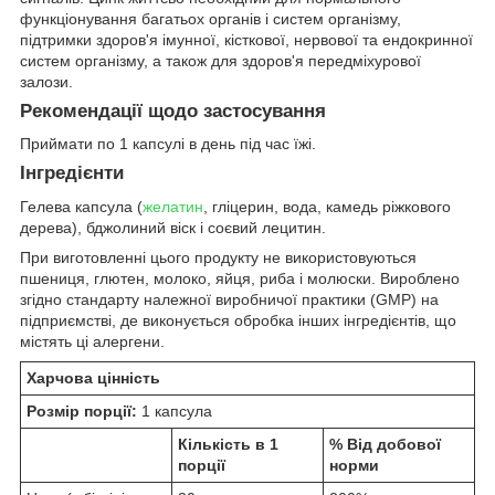
функціонування багатьох органів і систем організму,
підтримки здоров'я імунної, кісткової, нервової та ендокринної
систем організму, а також для здоров'я передміхурової
залози.
Рекомендації щодо застосування
Приймати по 1 капсулі в день під час їжі.
Інгредієнти
Гелева капсула (
желатин
, гліцерин, вода, камедь ріжкового
дерева), бджолиний віск і соєвий лецитин.
При виготовленні цього продукту не використовуються
пшениця, глютен, молоко, яйця, риба і молюски. Вироблено
згідно стандарту належної виробничої практики (GMP) на
підприємстві, де виконується обробка інших інгредієнтів, що
містять ці алергени.
Харчова цінність
Розмір порції:
1 капсула
Кількість в 1
% Від добової
порції
норми