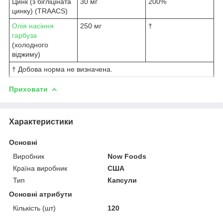
Цинк (з бігліціната
30 мг
200%
цинку) (TRAACS)
Олія насіння
250 мг
†
гарбуза
(холодного
віджиму)
† Добова норма не визначена.
Приховати
Характеристики
Основні
Виробник
Now Foods
Країна виробник
США
Тип
Капсули
Основні атрибути
Кількість (шт)
120