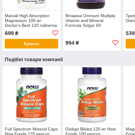
Магній High Absorption
Вітаміни Omnium Multiple
Трип
Magnesium 100 мг
Vitamin and Mineral
Ostr
Doctor's Best 120 таблеток
Formula Solgar 60
таблеток
699
539
₴
994
₴
Купити
Подібні товари компанії
Full Spectrum Mineral Caps
Ginkgo Biloba 120 мг Now
Magn
Now Foods 120 капсул
Foods 100 капсул
Food