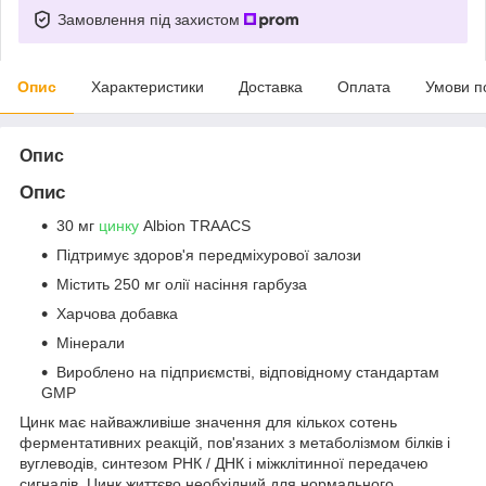
Замовлення під захистом
Опис
Характеристики
Доставка
Оплата
Умови п
Опис
Опис
30 мг
цинку
Albion TRAACS
Підтримує здоров'я передміхурової залози
Містить 250 мг олії насіння гарбуза
Харчова добавка
Мінерали
Вироблено на підприємстві, відповідному стандартам
GMP
Цинк має найважливіше значення для кількох сотень
ферментативних реакцій, пов'язаних з метаболізмом білків і
вуглеводів, синтезом РНК / ДНК і міжклітинної передачею
сигналів. Цинк життєво необхідний для нормального