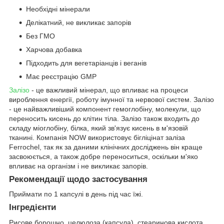
Необхідні мінерали
Делікатний, не викликає запорів
Без ГМО
Харчова добавка
Підходить для вегетаріанців і веганів
Має реєстрацію GMP
Залізо
- це важливий мінерал, що впливає на процеси
вироблення енергії, роботу імунної та нервової систем. Залізо
- це найважливіший компонент гемоглобіну, молекули, що
переносить кисень до клітин тіла. Залізо також входить до
складу міоглобіну, білка, який зв'язує кисень в м'язовій
тканині. Компанія NOW використовує бігліцінат заліза
Ferrochel, так як за даними клінічних досліджень він краще
засвоюється, а також добре переноситься, оскільки м'яко
впливає на організм і не викликає запорів.
Рекомендації щодо застосування
Приймати по 1 капсулі в день під час їжі.
Інгредієнти
Рисове борошно, целюлоза (капсула), стеаринова кислота