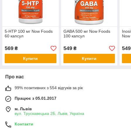
5-HTP 100 мг Now Foods
GABA 500 мг Now Foods
Inos
60 капсул
100 капсул
Now 
569
549
549
₴
₴
Купити
Купити
Про нас
99% позитивних з 554 відгуків за рік
Працює з 05.01.2017
м. Львів
вул. Трускавецька 2Б, Львів, Україна
Контакти