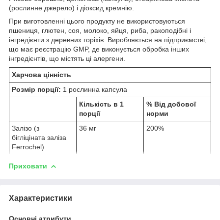
(рослинне джерело) і діоксид кремнію.
При виготовленні цього продукту не використовуються
пшениця, глютен, соя, молоко, яйця, риба, ракоподібні і
інгредієнти з деревних горіхів. Виробляється на підприємстві,
що має реєстрацію GMP, де виконується обробка інших
інгредієнтів, що містять ці алергени.
Харчова цінність
Розмір порції:
1 рослинна капсула
Кількість в 1
% Від добової
порції
норми
Залізо (з
36 мг
200%
бігліціната заліза
Ferrochel)
Приховати
Характеристики
Основні атрибути