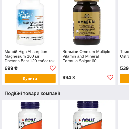
Магній High Absorption
Вітаміни Omnium Multiple
Трип
Magnesium 100 мг
Vitamin and Mineral
Ostr
Doctor's Best 120 таблеток
Formula Solgar 60
таблеток
699
539
₴
994
₴
Купити
Подібні товари компанії