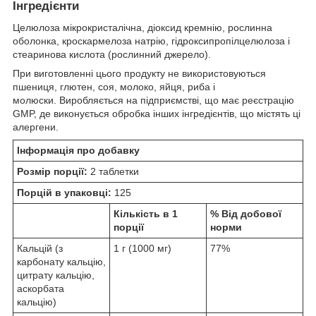
Інгредієнти
Целюлоза мікрокристалічна, діоксид кремнію, рослинна
оболонка, кроскармелоза натрію, гідроксипропілцелюлоза і
стеаринова кислота (рослинний джерело).
При виготовленні цього продукту не використовуються
пшениця, глютен, соя, молоко, яйця, риба і
молюски. Виробляється на підприємстві, що має реєстрацію
GMP, де виконується обробка інших інгредієнтів, що містять ці
алергени.
Інформація про добавку
Розмір порції:
2 таблетки
Порцій в упаковці:
125
Кількість в 1
% Від добової
порції
норми
Кальцій (з
1 г (1000 мг)
77%
карбонату кальцію,
цитрату кальцію,
аскорбата
кальцію)