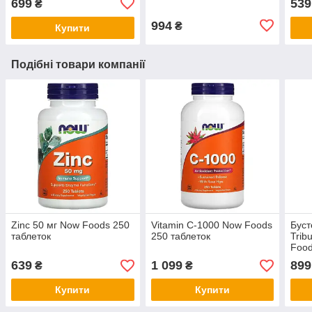
699
539
₴
994
₴
Купити
Подібні товари компанії
Zinc 50 мг Now Foods 250
Vitamin C-1000 Now Foods
Буст
таблеток
250 таблеток
Trib
Food
639
1 099
899
₴
₴
Купити
Купити