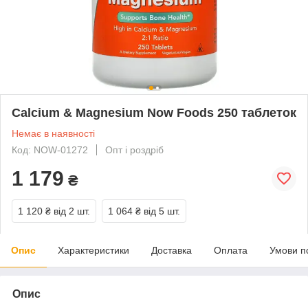
Calcium & Magnesium Now Foods 250 таблеток
Немає в наявності
Код: NOW-01272
Опт і роздріб
1 179
₴
1 120 ₴
від 2 шт.
1 064 ₴
від 5 шт.
Опис
Характеристики
Доставка
Оплата
Умови п
Опис