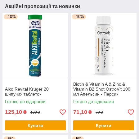
Акційні пропозиції та новинки
–10%
–10%
Biotin & Vitamin A & Zinc &
Alko Revital Kruger 20
Vitamin B2 Shot OstroVit 100
шипучих таблеток
мл Апельсин - Персик
Готово до відправки
Готово до відправки
125,10
71,10
₴
₴
139 ₴
79 ₴
Купити
Купити
–5%
–5%