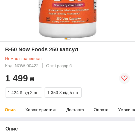
B-50 Now Foods 250 капсул
Немає в наявності
Код: NOW-00422
Опт і роздріб
1 499
₴
1 424 ₴
від 2 шт.
1 353 ₴
від 5 шт.
Опис
Характеристики
Доставка
Оплата
Умови п
Опис