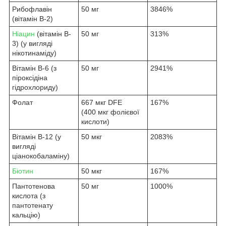
Рибофлавін
50 мг
3846%
(вітамін B-2)
Ніацин
(вітамін B-
50 мг
313%
3) (у вигляді
нікотинаміду)
Вітамін B-6 (з
50 мг
2941%
піроксідіна
гідрохлориду)
Фолат
667 мкг DFE
167%
(400 мкг фолієвої
кислоти)
Вітамін B-12 (у
50 мкг
2083%
вигляді
ціанокобаламіну)
Біотин
50 мкг
167%
Пантотенова
50 мг
1000%
кислота (з
пантотенату
кальцію)