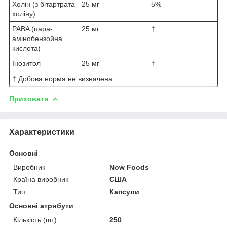
Холін (з бітартрата
25 мг
5%
холіну)
PABA (пара-
25 мг
†
амінобензойна
кислота)
Інозитол
25 мг
†
† Добова норма не визначена.
Приховати
Характеристики
Основні
Виробник
Now Foods
Країна виробник
США
Тип
Капсули
Основні атрибути
Кількість (шт)
250