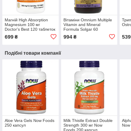
Магній High Absorption
Вітаміни Omnium Multiple
Трип
Magnesium 100 мг
Vitamin and Mineral
Ostr
Doctor's Best 120 таблеток
Formula Solgar 60
таблеток
699
994
539
₴
₴
Подібні товари компанії
Aloe Vera Gels Now Foods
Milk Thistle Extract Double
Alph
250 капсул
Strength 300 мг Now
Now 
Foods 200 капсул