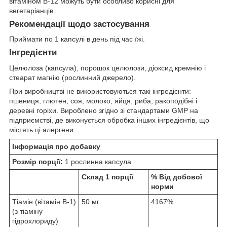
вітаміном В-12 можуть бути особливо корисні для
вегетаріанців.
Рекомендації щодо застосування
Приймати по 1 капсулі в день під час їжі.
Інгредієнти
Целюлоза (капсула), порошок целюлози, діоксид кремнію і
стеарат магнію (рослинний джерело).
При виробництві не використовуються такі інгредієнти:
пшениця, глютен, соя, молоко, яйця, риба, ракоподібні і
деревні горіхи. Вироблено згідно зі стандартами GMP на
підприємстві, де виконується обробка інших інгредієнтів, що
містять ці алергени.
Інформація про добавку
Розмір порції:
1 рослинна капсула
Склад 1 порції
% Від добової
норми
Тіамін (вітамін B-1)
50 мг
4167%
(з тіаміну
гідрохлориду)