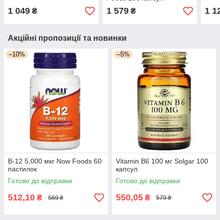
1 049
1 579
1 1
₴
₴
Акційні пропозиції та новинки
–10%
–5%
B-12 5,000 мкг Now Foods 60
Vitamin B6 100 мг Solgar 100
пастилок
капсул
Готово до відправки
Готово до відправки
512,10
550,05
₴
₴
569 ₴
579 ₴