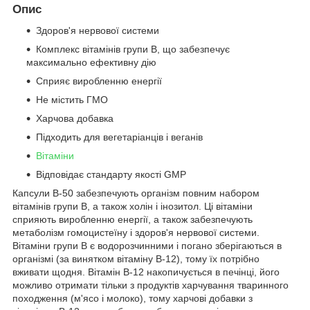
Опис
Здоров'я нервової системи
Комплекс вітамінів групи B, що забезпечує
максимально ефективну дію
Сприяє виробленню енергії
Не містить ГМО
Харчова добавка
Підходить для вегетаріанців і веганів
Вітаміни
Відповідає стандарту якості GMP
Капсули B-50 забезпечують організм повним набором
вітамінів групи B, а також холін і інозитол. Ці вітаміни
сприяють виробленню енергії, а також забезпечують
метаболізм гомоцистеїну і здоров'я нервової системи.
Вітаміни групи B є водорозчинними і погано зберігаються в
організмі (за винятком вітаміну В-12), тому їх потрібно
вживати щодня. Вітамін B-12 накопичується в печінці, його
можливо отримати тільки з продуктів харчування тваринного
походження (м'ясо і молоко), тому харчові добавки з