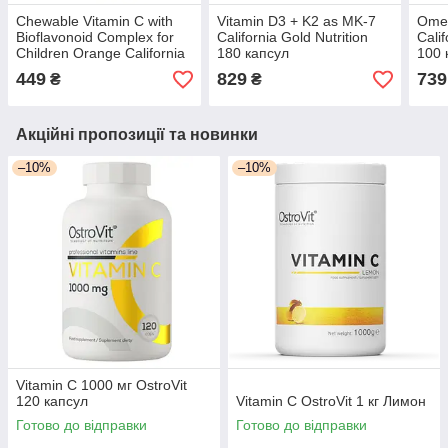
Chewable Vitamin C with
Vitamin D3 + K2 as MK-7
Omeg
Bioflavonoid Complex for
California Gold Nutrition
Calif
Children Orange California
180 капсул
100 
Gold Nutrition 90
449
829
739
₴
₴
жувальних таблеток
Акційні пропозиції та новинки
–10%
–10%
Vitamin C 1000 мг OstroVit
120 капсул
Vitamin C OstroVit 1 кг Лимон
Готово до відправки
Готово до відправки