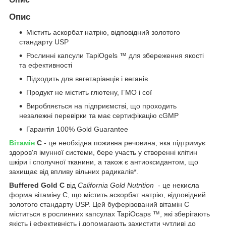
Опис
Містить аскорбат натрію, відповідний золотого
стандарту USP
Рослинні капсули TapiOgels ™ для збереження якості
та ефективності
Підходить для вегетаріанців і веганів
Продукт не містить глютену, ГМО і сої
Виробляється на підприємстві, що проходить
незалежні перевірки та має сертифікацію cGMP
Гарантія 100% Gold Guarantee
Вітамін
С
- це необхідна поживна речовина, яка підтримує
здоров'я імунної системи, бере участь у створенні клітин
шкіри і сполучної тканини, а також є антиоксидантом, що
захищає від впливу вільних радикалів*.
Buffered Gold C
від
California Gold Nutrition
- це некисла
форма вітаміну C, що містить аскорбат натрію, відповідний
золотого стандарту USP. Цей буферізований вітамін C
міститься в рослинних капсулах TapiOcaps ™, які зберігають
якість і ефективність і допомагають захистити чутливі до