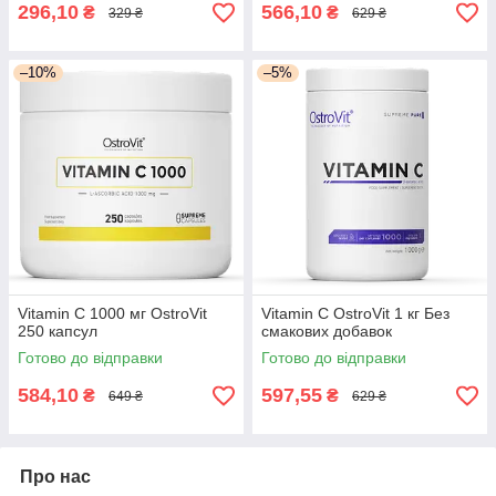
296,10
566,10
₴
₴
329 ₴
629 ₴
–10%
–5%
Vitamin C 1000 мг OstroVit
Vitamin C OstroVit 1 кг Без
250 капсул
смакових добавок
Готово до відправки
Готово до відправки
584,10
597,55
₴
₴
649 ₴
629 ₴
Про нас