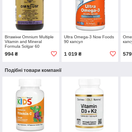
Вітаміни Omnium Multiple
Ultra Omega-3 Now Foods
Omeg
Vitamin and Mineral
90 капсул
капс
Formula Solgar 60
таблеток
994
1 019
579
₴
₴
Подібні товари компанії