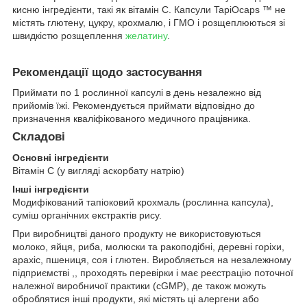
кисню інгредієнти, такі як вітамін C. Капсули TapiOcaps ™ не
містять глютену, цукру, крохмалю, і ГМО і розщеплюються зі
швидкістю розщеплення
желатину
.
Рекомендації щодо застосування
Приймати по 1 рослинної капсулі в день незалежно від
прийомів їжі. Рекомендується приймати відповідно до
призначення кваліфікованого медичного працівника.
Складові
Основні інгредієнти
Вітамін С (у вигляді аскорбату натрію)
Інші інгредієнти
Модифікований тапіоковий крохмаль (рослинна капсула),
суміш органічних екстрактів рису.
При виробництві даного продукту не використовуються
молоко, яйця, риба, молюски та ракоподібні, деревні горіхи,
арахіс, пшениця, соя і глютен. Виробляється на незалежному
підприємстві ,, проходять перевірки і має реєстрацію поточної
належної виробничої практики (cGMP), де також можуть
оброблятися інші продукти, які містять ці алергени або