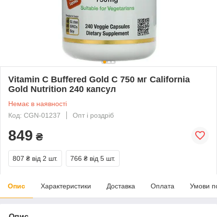
Vitamin C Buffered Gold C 750 мг California
Gold Nutrition 240 капсул
Немає в наявності
Код: CGN-01237
Опт і роздріб
849
₴
807 ₴
від 2 шт.
766 ₴
від 5 шт.
Опис
Характеристики
Доставка
Оплата
Умови п
Опис