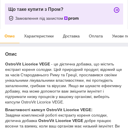
Що таке купити з Пром?
Замовлення під захистом
Опис
Характеристики
Доставка
Оплата
Умови п
Опис
OstroVit Licorice VEGE
- це дієтична добавка, що містить
екстракт кореня солодки. Цей природний продукт, відомий ще
за часів Стародавнього Риму та Греції, прославився своїми
унікальними лікувальними властивостями, які протидіють
запаленням, грибкам та вірусам. Якщо ви шукаєте ефективну
добавку, яка може допомогти вам зміцнити імунітет і
підтримати низку процесів у вашому організмі, виберіть
капсули OstroVit Licorice VEGE.
Властивості капсул OstroVit Licorice VEGE:
Завдяки комплексній роботі екстракту кореня солодки,
дієтична добавка
OstroVit Licorice VEGE
добре працює
восени та взимку, коли ваш організм має низький імунітет. Ви