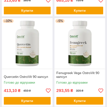
313,65
665,10
₴
₴
369 ₴
739 ₴
Купити
Купити
–10%
–5%
Fenugreek Vege OstroVit 90
Quercetin OstroVit 90 капсул
капсул
Готово до відправки
Готово до відправки
413,10
293,55
₴
₴
459 ₴
309 ₴
Купити
Купити