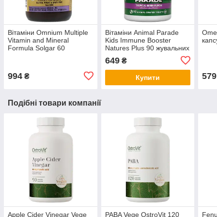
Вітаміни Omnium Multiple
Вітаміни Animal Parade
Omeg
Vitamin and Mineral
Kids Immune Booster
капс
Formula Solgar 60
Natures Plus 90 жувальних
таблеток
таблеток
649
₴
994
579
₴
Купити
Подібні товари компанії
Apple Cider Vinegar Vege
PABA Vege OstroVit 120
Fenu