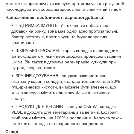
можете використовувати капсули протягом усього року, щоб
насолоджуватися хорошим здоров’ям та сяючим виглядом.
Найважливіші особливості харчової добавки:
ПІДТРИМКА ІМУНІТЕТУ - як одна з небагатьох
добавок на ринку, вона має одночасно протизапальні,
бактеріостатичні, противірусні та імунодепресивні
властивості
ШКІРА БЕЗ ПРОБЛЕМ - корінь солодки є природним
антиоксидантом, який перешкоджає процесам старіння
шкіри. Він також підтримує регенерацію кутикули при
вуграх, псоріазі, екземі.
ЗРУЧНЕ ДОЗУВАННЯ - завдяки використанню
екстракту кореня солодки, стандартизованого для 20%
гліциризинової кислоти, ви можете бути впевнені, що
кожна капсула містить однакову кількість активних
сполук.
ПРОДУКТ ДЛЯ ВЕГАНІВ - капсули OstroVit солодки
VEGE підходять для вегетаріанців та веганів. Екстракт,
який вони містить, на 100% є рослинним. Капсула також
не містить інгредієнтів тваринного походження.
Склад: