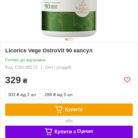
Licorice Vege OstroVit 90 капсул
Готово до відправки
Код: OSV-00172
Опт і роздріб
329
₴
303 ₴
від 2 шт.
288 ₴
від 5 шт.
Купити
або
Купити з