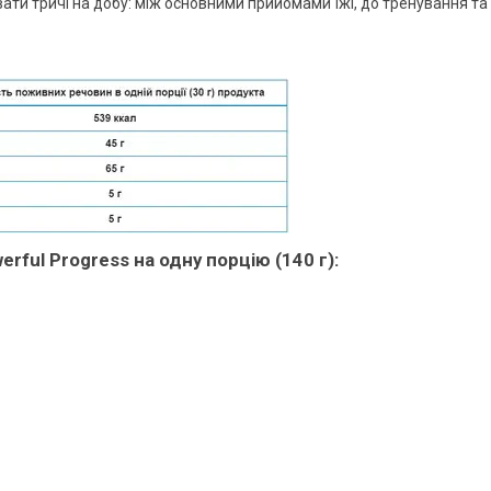
ати тричі на добу: між основними прийомами їжі, до тренування та
rful Progress на одну порцію (140 г):