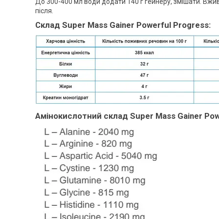
До 300-400 мл води додати 140 г гейнеру, змішати. Вжив
після.
Склад Super Mass Gainer Powerful Progress:
Амінокислотний склад Super Mass Gainer Powe