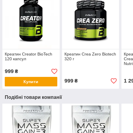
Креатин Creator BioTech
Креатин Crea Zero Biotech
Креа
120 капсул
320 г
Crea
Nutri
999
₴
999
1 2
₴
Купити
Подібні товари компанії