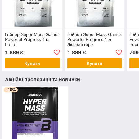
Гейнер Super Mass Gainer
Гейнер Super Mass Gainer
Гейн
Powerful Progress 4 кг
Powerful Progress 4 кг
Powe
Банан
Лісовий горіх
Чорн
1 889
1 889
769
₴
₴
Купити
Купити
Акційні пропозиції та новинки
–10%