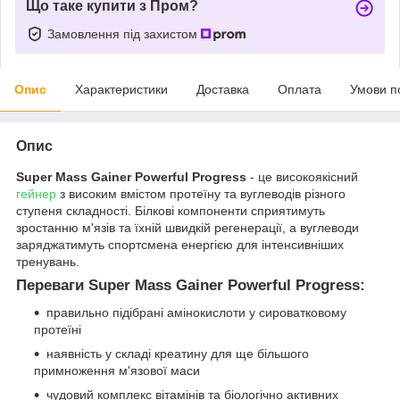
Що таке купити з Пром?
Замовлення під захистом
Опис
Характеристики
Доставка
Оплата
Умови п
Опис
Super Mass Gainer Powerful Progress
- це високоякісний
гейнер
з високим вмістом протеїну та вуглеводів різного
ступеня складності. Білкові компоненти сприятимуть
зростанню м'язів та їхній швидкій регенерації, а вуглеводи
заряджатимуть спортсмена енергією для інтенсивніших
тренувань.
Переваги Super Mass Gainer Powerful Progress:
правильно підібрані амінокислоти у сироватковому
протеїні
наявність у складі креатину для ще більшого
примноження м'язової маси
чудовий комплекс вітамінів та біологічно активних