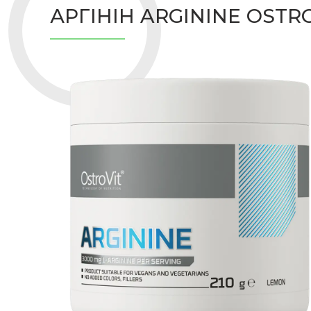
АРГІНІН ARGININE OSTR