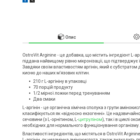
Опис
OstroVit Arginine - це добавка, що містить інгредієнт L-
піддана найвищому рівню мікронізації, що підтверджує ї
Завдяки своїм властивостям аргінін, який є субстратом 
кисню до наших м'язових клітин.
210 г L-аргініну в упаковці
70 порцій продукту
1/2 мірної ложки перед тренуванням
Два смаки
L-аргінін - це органічна хімічна сполука з групи амінок
класифікується як «відносно екзогенні». Це надзвичайн
сечовини (з L-орнітином, L-
цитруліном
), так і в циклі о
необхідних для нормального функціонування організму.
Властивості інгредієнтів, що містяться в OstroVit Arginine
L-аргінін, як незамінна амінокислота, також знаходить 