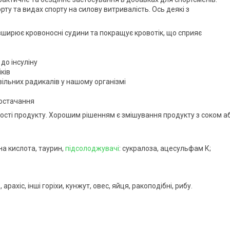
ту та видах спорту на силову витривалість. Ось деякі з
зширює кровоносні судини та покращує кровотік, що сприяє
до інсуліну
іків
ільних радикалів у нашому організмі
постачання
кості продукту. Хорошим рішенням є змішування продукту з соком а
на кислота, таурин,
підсолоджувачі
: сукралоза, ацесульфам К;
ахіс, інші горіхи, кунжут, овес, яйця, ракоподібні, рибу.