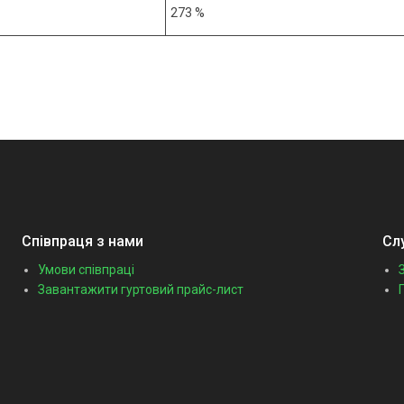
273 %
Співпраця з нами
Сл
Умови співпраці
Завантажити гуртовий прайс-лист