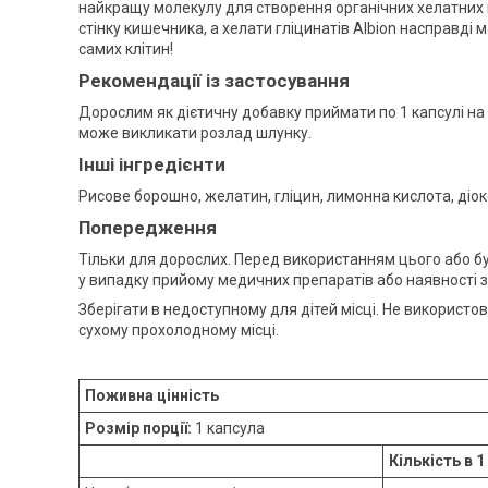
найкращу молекулу для створення органічних хелатних м
стінку кишечника, а хелати гліцинатів Albion насправд
самих клітин!
Рекомендації із застосування
Дорослим як дієтичну добавку приймати по 1 капсулі н
може викликати розлад шлунку.
Інші інгредієнти
Рисове борошно, желатин, гліцин, лимонна кислота, діо
Попередження
Тільки для дорослих. Перед використанням цього або буд
у випадку прийому медичних препаратів або наявності 
Зберігати в недоступному для дітей місці. Не використо
сухому прохолодному місці.
Поживна цінність
Розмір порції:
1 капсула
Кількість в 1