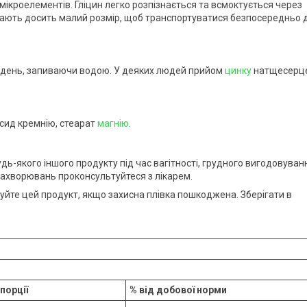
ікроелементів. Гліцин легко розпізнається та всмоктується через
і мають досить малий розмір, щоб транспортуватися безпосередньо 
а день, запиваючи водою. У деяких людей прийом
цинку
натщесерц
ксид кремнію, стеарат
магнію
.
ь-якого іншого продукту під час вагітності, грудного вигодовуван
захворювань проконсультуйтеся з лікарем.
вуйте цей продукт, якщо захисна плівка пошкоджена. Зберігати в
 порції
% від добової норми