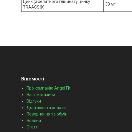
Цинк (з хелатного гліцинату цинку
30 мг
TRAACS®)
Відомості
Про компанію Angel Fit
Наші магазини
Відгуки
Доставка та оплата
Повернення та обмін
Новини
Статті