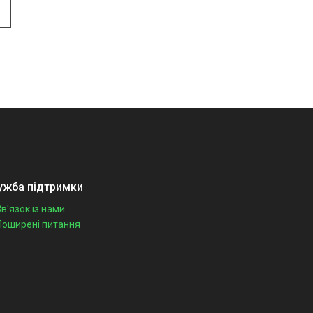
ужба підтримки
Зв'язок із нами
Поширені питання