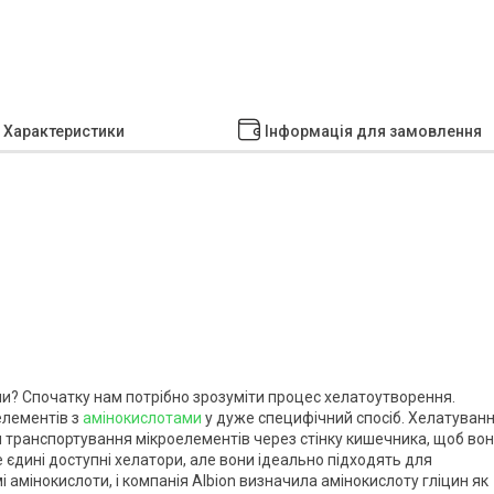
Характеристики
Інформація для замовлення
ми? Спочатку нам потрібно зрозуміти процес хелатоутворення.
елементів з
амінокислотами
у дуже специфічний спосіб. Хелатуван
и транспортування мікроелементів через стінку кишечника, щоб во
 єдині доступні хелатори, але вони ідеально підходять для
амінокислоти, і компанія Albion визначила амінокислоту гліцин як