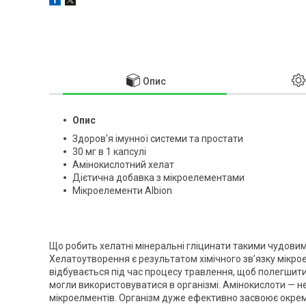
Опис
Опис
Здоров'я імунної системи та простати
30 мг в 1 капсулі
Амінокислотний хелат
Дієтична добавка з мікроелементами
Мікроелементи Albion
Що робить хелатні мінеральні гліцинати такими чудови
Хелатоутворення є результатом хімічного зв’язку мікро
відбувається під час процесу травлення, щоб полегшит
могли використовуватися в організмі. Амінокислоти — не
мікроелментів. Організм дуже ефективно засвоює окремі 