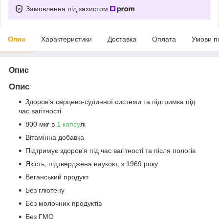
Замовлення під захистом
Опис
Характеристики
Доставка
Оплата
Умови п
Опис
Опис
Здоров’я серцево-судинної системи та підтримка під
час вагітності
800 мкг в
1 капсу
лі
Вітамінна добавка
Підтримує здоров’я під час вагітності та після пологів
Якість, підтверджена наукою, з 1969 року
Веганський продукт
Без глютену
Без молочних продуктів
Без ГМО