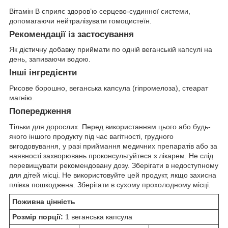
Вітамін B сприяє здоров’ю серцево-судинної системи,
допомагаючи нейтралізувати гомоцистеїн.
Рекомендації із застосування
Як дієтичну добавку приймати по одній веганській капсулі на
день, запиваючи водою.
Інші інгредієнти
Рисове борошно, веганська капсула (гіпромелоза), стеарат
магнію.
Попередження
Тільки для дорослих. Перед використанням цього або будь-
якого іншого продукту під час вагітності, грудного
вигодовування, у разі приймання медичних препаратів або за
наявності захворювань проконсультуйтеся з лікарем. Не слід
перевищувати рекомендовану дозу. Зберігати в недоступному
для дітей місці. Не використовуйте цей продукт, якщо захисна
плівка пошкоджена. Зберігати в сухому прохолодному місці.
Поживна цінність
Розмір порції:
1 веганська капсула