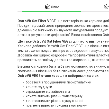
Опис
OstroVit Oat Fiber VEGE
- це вегетаріанська харчова доб
Продукт відомий своїм природним зернистим ароматом,
домашньою випічкою. Ви шукаєте натуральний продукт,
а також регулювати дефекацію? Вівсяна клітковина Ostro
Що таке OstroVit Oat Fiber VEGE і для кого він призна
Харчова добавка OstroVit Oat Fiber VEGE - це вівсяна к
тим, хто хоче піклуватися про своє здоров'я та шукає 
Добавка має широкі оздоровчі та профілактичні властив
вразливість організму до таких захворювань, як атерос
Вівсяна клітковина багата бета-глюканами, які знижуют
споживання вівсяних бета-глюканів може допомогти в
OstroVit VEGE стане хорошим вибором, якщо ви:
боретеся з порушеннями перистальтики
хочете схуднути
страждаєте від зайвої ваги
хочете знизити рівень холестерину
хочете знизити рівень цукру в крові
прагнете вивести токсини з організму