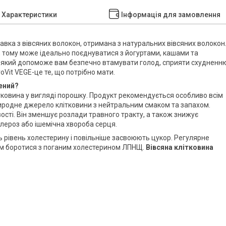
Характеристики
Інформація для замовлення
авка з вівсяних волокон, отримана з натуральних вівсяних волокон
 тому може ідеально поєднуватися з йогуртами, кашами та
 який допоможе вам безпечно втамувати голод, сприяти схудненню
Vit VEGE-це те, що потрібно мати.
чений?
літковина у вигляді порошку. Продукт рекомендується особливо всім
природне джерело клітковини з нейтральним смаком та запахом.
ості. Він зменшує розлади травного тракту, а також знижує
клероз або ішемічна хвороба серця.
ь рівень холестерину і повільніше засвоюють цукор. Регулярне
ам боротися з поганим холестерином ЛПНЩ.
Вівсяна клітковина