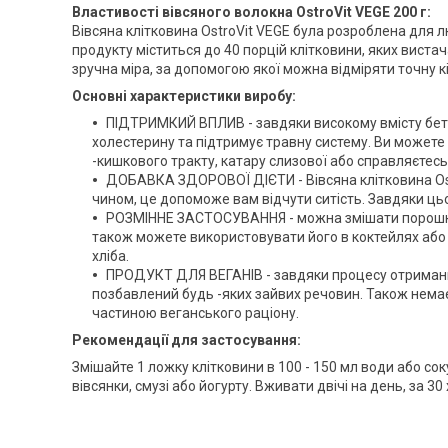
Властивості вівсяного волокна OstroVit VEGE 200 г:
Вівсяна клітковина OstroVit VEGE була розроблена для 
продукту міститься до 40 порцій клітковини, яких вистач
зручна міра, за допомогою якої можна відміряти точну кі
Основні характеристики виробу:
ПІДТРИМКИЙ ВПЛИВ - завдяки високому вмісту бета
холестерину та підтримує травну систему. Ви можете
-кишкового тракту, катару слизової або справляєтес
ДОБАВКА ЗДОРОВОЇ ДІЄТИ - Вівсяна клітковина Ostr
чином, це допоможе вам відчути ситість. Завдяки цьо
РОЗМІННЕ ЗАСТОСУВАННЯ - можна змішати порошкоп
також можете використовувати його в коктейлях або
хліба.
ПРОДУКТ ДЛЯ ВЕГАНІВ - завдяки процесу отримання
позбавлений будь -яких зайвих речовин. Також немає
частиною веганського раціону.
Рекомендації для застосування:
Змішайте 1 ложку клітковини в 100 - 150 мл води або с
вівсянки, смузі або йогурту. Вживати двічі на день, за 30 