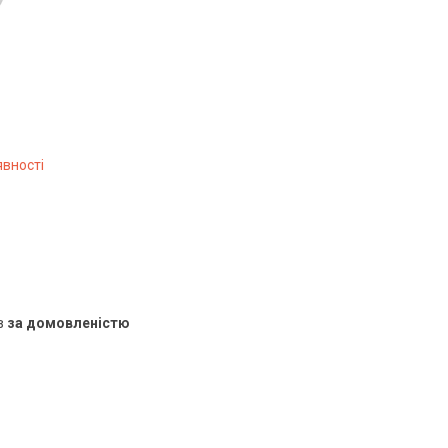
явності
в
за домовленістю