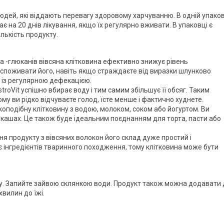
людей, які віддають перевагу здоровому харчуванню. В одній упако
ає на 20 днів лікування, якщо їх регулярно вживати. В упаковці є
лькість продукту.
 -глюканів вівсяна клітковина ефективно знижує рівень
 споживати його, навіть якщо страждаєте від виразки шлунково
ь із регулярною дефекацією.
oVit успішно вбирає воду і тим самим збільшує її обсяг. Таким
му ви рідко відчуваєте голод, їсте менше і фактично худнете.
одібну клітковину з водою, молоком, соком або йогуртом. Ви
 кашах. Це також буде ідеальним поєднанням для торта, пасти або
 продукту з вівсяних волокон його склад дуже простий і
 інгредієнтів тваринного походження, тому клітковина може бути
оку. Запийте зайвою склянкою води. Продукт також можна додавати 
хвилин до їжі.