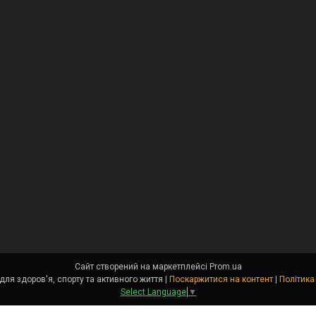
Сайт створений на маркетплейсі
Prom.ua
Angel Fit - товари для здоров'я, спорту та активного життя |
Поскаржитися на контент
|
Політика
Select Language
▼