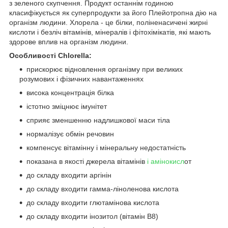
з зеленого скупчення. Продукт останнім годиною
класифікується як суперпродукти за його Плейотропна дію на
організм людини. Хлорела - це білки, поліненасичені жирні
кислоти і безліч вітамінів, мінералів і фітохімікатів, які мають
здорове вплив на організм людини.
Особливості Chlorella:
прискорює відновлення організму при великих
розумових і фізичних навантаженнях
висока концентрація білка
істотно зміцнює імунітет
сприяє зменшенню надлишкової маси тіла
нормалізує обмін речовин
компенсує вітамінну і мінеральну недостатність
показана в якості джерела вітамінів
і амінокисл
от
до складу входити аргінін
до складу входити гамма-ліноленова кислота
до складу входити глютамінова кислота
до складу входити інозитол (вітамін В8)