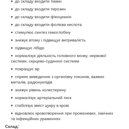
до складу входити тіамін
до складу входити тирозин
до складу входити фікоцианін
до складу входити фолієва кислота
стимулює синтез гемоглобіну
знижує втому і підвищує витривалість
підвищує лібідо
нормалізує діяльність головного мозку, нервової
системи, серцево-судинної системи
покращує зір
сприяє виведенню з організму токсинів, важких
металів, радіонуклідів
знижує рівень холестерину
нормалізує артеріальний тиск
стабілізує вміст цукру в крові
відновлює кровотворення при промєневих, хімічних
та інфекційних ураженнях
Склад: