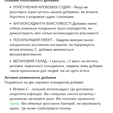
Основні особливості добавки:
УПЛОТНЕННЯ КРОВОВИХ СУДИН - Якщо ви
регулярно користуєтесь нашою добавкою, ви можете
боротися з розривом судин і синяками.
АНТИОКСИДАНТНІ ВЛАСТИВОСТІ-Добавка являє
собою унікальне поєднання трьох інгредієнтів, які
демонструють свої сильні антиоксидантні властивості.
ПОСИЛЬНІШИЙ ЕФЕКТ - Завдяки використанню
натуральних рослинних екстрактів, які підтримують
вплив вітаміну С, добавка виявляється
високоефективною.
ВЕГАНОВИЙ СКЛАД - І капсула, і її вміст не містять
речовин тваринного походження, завдяки чому добавка
також призначена для людей, які не їдять м’яса.
Активні компоненти добавки
Подивіться на дію окремих інгредієнтів добавки:
Вітамін С - сильний антиоксидант. Це допомагає
скоротити інфекцію. Він стимулює синтез колагену і
допомагає загоювати рани. Він посилює засвоєння
заліза
. Він обмежує зростання бактерій, які викликають
карієс. Це може стабілізувати психіку.