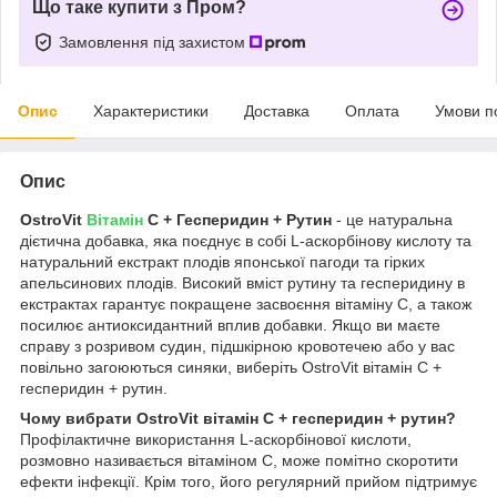
Що таке купити з Пром?
Замовлення під захистом
Опис
Характеристики
Доставка
Оплата
Умови п
Опис
OstroVit
Вітамін
С + Гесперидин + Рутин
- це натуральна
дієтична добавка, яка поєднує в собі L-аскорбінову кислоту та
натуральний екстракт плодів японської пагоди та гірких
апельсинових плодів. Високий вміст рутину та гесперидину в
екстрактах гарантує покращене засвоєння вітаміну С, а також
посилює антиоксидантний вплив добавки. Якщо ви маєте
справу з розривом судин, підшкірною кровотечею або у вас
повільно загоюються синяки, виберіть OstroVit вітамін С +
гесперидин + рутин.
Чому вибрати OstroVit вітамін С + гесперидин + рутин?
Профілактичне використання L-аскорбінової кислоти,
розмовно називається вітаміном С, може помітно скоротити
ефекти інфекції. Крім того, його регулярний прийом підтримує