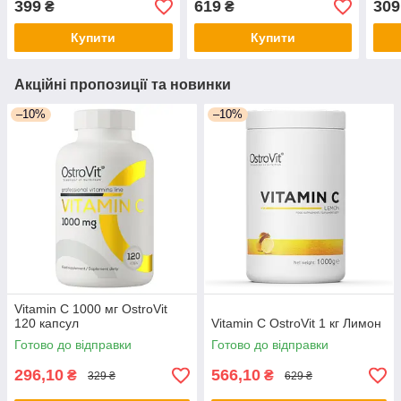
399
619
309
₴
₴
Купити
Купити
Акційні пропозиції та новинки
–10%
–10%
Vitamin C 1000 мг OstroVit
120 капсул
Vitamin C OstroVit 1 кг Лимон
Готово до відправки
Готово до відправки
296,10
566,10
₴
₴
329 ₴
629 ₴