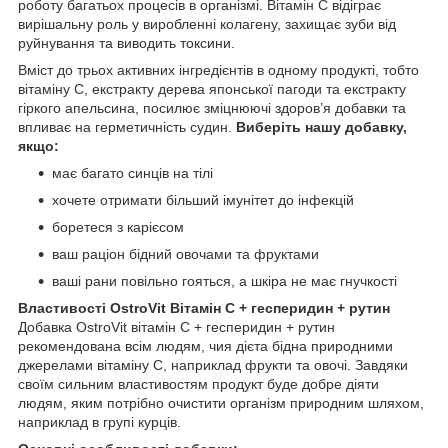
роботу багатьох процесів в організмі. Вітамін С відіграє
вирішальну роль у виробленні колагену, захищає зуби від
руйнування та виводить токсини.
Вміст до трьох активних інгредієнтів в одному продукті, тобто
вітаміну С, екстракту дерева японської пагоди та екстракту
гіркого апельсина, посилює зміцнюючі здоров’я добавки та
впливає на герметичність судин.
Виберіть нашу добавку,
якщо:
має багато синців на тілі
хочете отримати більший імунітет до інфекцій
боретеся з карієсом
ваш раціон бідний овочами та фруктами
ваші рани повільно гояться, а шкіра не має гнучкості
Властивості OstroVit Вітамін С + гесперидин + рутин
Добавка OstroVit вітамін С + гесперидин + рутин
рекомендована всім людям, чия дієта бідна природними
джерелами вітаміну С, наприклад фрукти та овочі. Завдяки
своїм сильним властивостям продукт буде добре діяти
людям, яким потрібно очистити організм природним шляхом,
наприклад в групі курців.