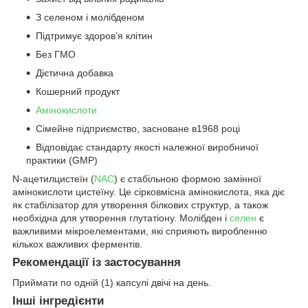
З селеном і молібденом
Підтримує здоров’я клітин
Без ГМО
Дієтична добавка
Кошерний продукт
Амінокислоти
Сімейне підприємство, засноване в1968 році
Відповідає стандарту якості належної виробничої
практики (GMP)
N-ацетилцистеїн (
NAC
) є стабільною формою замінної
амінокислоти цистеїну. Це сірковмісна амінокислота, яка діє
як стабілізатор для утворення білкових структур, а також
необхідна для утворення глутатіону. Молібден і
селен
є
важливими мікроелементами, які сприяють виробленню
кількох важливих ферментів.
Рекомендації із застосування
Приймати по одній (1) капсулі двічі на день.
Інші інгредієнти