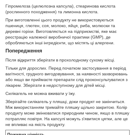
Гіпромелоза (целюлозна капсула), стеаринова кислота
(рослинного походження) та лимонна кислота.
При виготовленні цього продукту не використовуються
пшениця, глютен, соя, молоко, яйця, риба, молюски та
деревні горіхи. Виготовляється на підприємстві, яке має
реєстрацію належної виробничої практики (GMP), де
обробляються інші інгредієнти, що містять ці алергени.
Попередження
Після відкриття зберігати в прохолодному сухому місці.
Тільки для дорослих. Перед початком застосування в період
вагітності, грудного вигодовування, за наявності захворювань
або якщо ви приймаєте препарати слід проконсультуватися з
лікарем. Зберігати в недоступному для дітей місці.
Силікагель не можна вживати у їжу.
Зберігайте силікагель у пляшці, доки продукт не закінчиться.
Між використанням тримайте пляшку щільно закритою. Колір
продукту може змінюватися природним чином, якщо в пляшку
потрапляє повітря. На капсулі можуть з'явитися цятки, але це
не впливає на якість продукту.
Поживна цінність