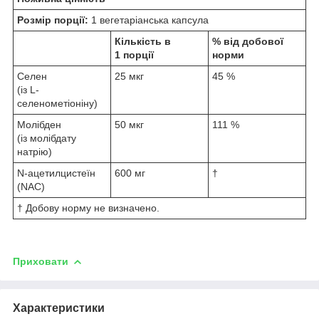
Розмір порції:
1 вегетаріанська капсула
Кількість в
% від добової
1 порції
норми
Селен
25 мкг
45 %
(із L-
селенометіоніну)
Молібден
50 мкг
111 %
(із молібдату
натрію)
N-ацетилцистеїн
600 мг
†
(NAC)
† Добову норму не визначено.
Приховати
Характеристики