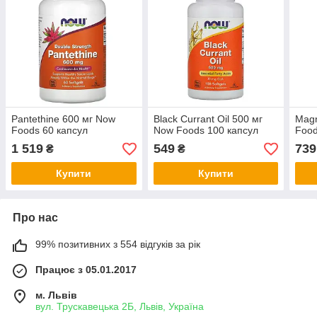
Pantethine 600 мг Now
Black Currant Oil 500 мг
Magn
Foods 60 капсул
Now Foods 100 капсул
Food
1 519
549
739
₴
₴
Купити
Купити
Про нас
99% позитивних з 554 відгуків за рік
Працює з 05.01.2017
м. Львів
вул. Трускавецька 2Б, Львів, Україна