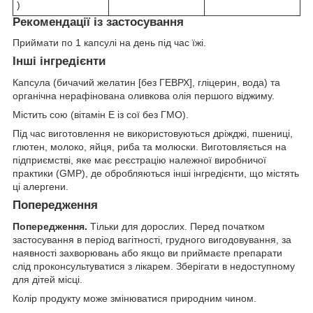
)
Рекомендації із застосування
Приймати по 1 капсулі на день під час їжі.
Інші інгредієнти
Капсула (бичачий желатин [без ГЕВРХ], гліцерин, вода) та
органічна нерафінована оливкова олія першого віджиму.
Містить сою (вітамін E із сої без ГМО).
Під час виготовлення не використовуються дріжджі, пшениці,
глютен, молоко, яйця, риба та молюски. Виготовляється на
підприємстві, яке має реєстрацію належної виробничої
практики (GMP), де обробляються інші інгредієнти, що містять
ці алергени.
Попередження
Попередження.
Тільки для дорослих. Перед початком
застосування в період вагітності, грудного вигодовування, за
наявності захворювань або якщо ви приймаєте препарати
слід проконсультуватися з лікарем. Зберігати в недоступному
для дітей місці.
Колір продукту може змінюватися природним чином.