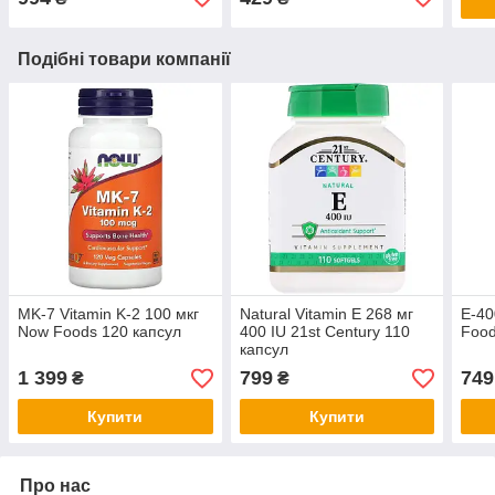
Подібні товари компанії
MK-7 Vitamin K-2 100 мкг
Natural Vitamin E 268 мг
E-40
Now Foods 120 капсул
400 IU 21st Century 110
Food
капсул
1 399
799
749
₴
₴
Купити
Купити
Про нас