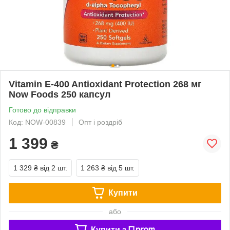
Vitamin E-400 Antioxidant Protection 268 мг
Now Foods 250 капсул
Готово до відправки
Код: NOW-00839
Опт і роздріб
1 399
₴
1 329 ₴
від 2 шт.
1 263 ₴
від 5 шт.
Купити
або
Купити з