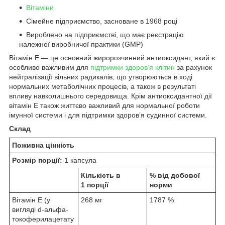
Вітаміни
Сімейне підприємство, засноване в 1968 році
Вироблено на підприємстві, що має реєстрацію
належної виробничої практики (GMP)
Вітамін E — це основний жиророзчинний антиоксидант, який є
особливо важливим для
підтримки здоров’я клітин
за рахунок
нейтралізації вільних радикалів, що утворюються в ході
нормальних метаболічних процесів, а також в результаті
впливу навколишнього середовища. Крім антиоксидантної дії
вітамін E також життєво важливий для нормальної роботи
імунної системи і для підтримки здоров’я судинної системи.
Склад
Поживна цінність
Розмір порції:
1 капсула
Кількість в
% від добової
1 порції
норми
Вітамін E (у
268 мг
1787 %
вигляді d-альфа-
токоферилацетату