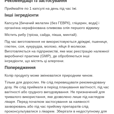
Рекомендації із застосування
Приймайте по 1 капсулі на день під час їжі.
Інші інгредієнти
Капсула [бичачий желатин (без ГЕВРХ), гліцерин, вода] і
органічна нерафінована оливкова олія першого віджиму.
Містить рибу (тріска, сайда, пікша, минтай).
Під час виготовлення не використовуються дріжджі, пшениця,
глютен, соя, кукурудза, молоко, яйця й молюски.
Виготовляється на підприємстві, яке має реєстрацію належної
виробничої практики (GMP), де обробляються інші
інгредієнти, що містять ці алергени.
Попередження
Колір продукту може змінюватися природним чином.
Тільки для дорослих. Не слід перевищувати рекомендовану
дозу. Не слід приймати в період планування вагітності, під час
вагітності або грудного вигодовування. Не призначений для
тривалого використання, яке дозволено лише під наглядом
лікаря. Перед початком застосування за наявності
захворювань або під час прийому препаратів слід
проконсультуватися з лікарем. Зберігати в недоступному для