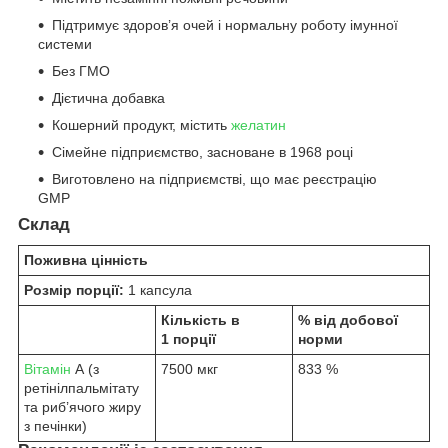
Підтримує здоров’я очей і нормальну роботу імунної
системи
Без ГМО
Дієтична добавка
Кошерний продукт, містить
желатин
Сімейне підприємство, засноване в 1968 році
Виготовлено на підприємстві, що має реєстрацію
GMP
Склад
Поживна цінність
Розмір порції:
1 капсула
Кількість в
% від добової
1 порції
норми
Вітамін
А (з
7500 мкг
833 %
ретінілпальмітату
та риб’ячого жиру
з печінки)