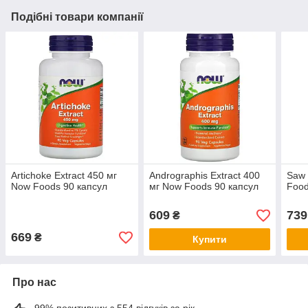
Подібні товари компанії
Artichoke Extract 450 мг
Andrographis Extract 400
Saw 
Now Foods 90 капсул
мг Now Foods 90 капсул
Food
609
739
₴
669
₴
Купити
Про нас