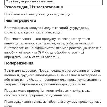
** Добову норму не визначено.
Рекомендації із застосування
Приймати по 1 капсулі на день під час їди.
Інші інгредієнти
Вегетаріанська капсула (модифікований кукурудзяний
крохмаль, гліцерин, карагінан, вода).
При виготовленні цього продукту не використовуються
пшениця,, глютена, соя, молоко, яєць, риба та молюски.
Виготовляється на підприємстві, яке має реєстрацію належної
виробничої практики (GMP), де обробляються інші
інгредієнти, що містять ці алергени.
Попередження
Тільки для дорослих. Перед початком застосування в період
вагітності, грудного вигодовування, за наявності захворювань
або якщо ви приймаєте препарати слід проконсультуватися з
лікарем. Зберігайте в недоступному для дітей місці.
Продукт може природнім чином змінювати колір, може
спостерігатися природнє розділення олій.
Після відкривання упаковки зберігати в сухому прохолодному
місці.