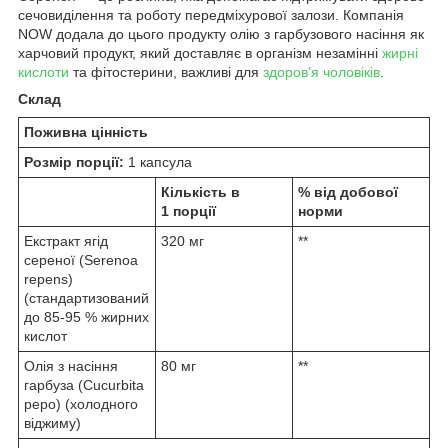
сечовиділення та роботу передміхурової залози. Компанія
NOW додала до цього продукту олію з гарбузового насіння як
харчовий продукт, який доставляє в організм незамінні
жирні
кислоти
та фітостерини, важливі для
здоров’я чоловіків
.
Склад
Поживна цінність
Розмір порції:
1 капсула
Кількість в
% від добової
1 порції
норми
Екстракт ягід
320 мг
**
сереної (Serenoa
repens)
(стандартизований
до 85-95 % жирних
кислот
Олія з насіння
80 мг
**
гарбуза (Cucurbita
pepo) (холодного
віджиму)