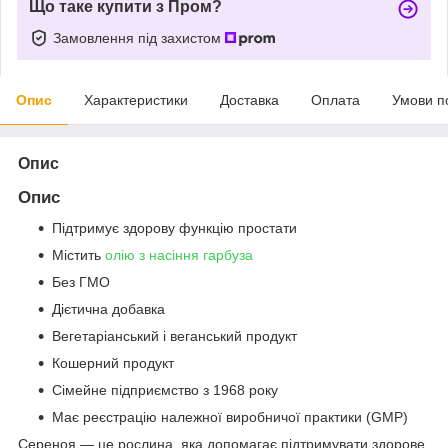
Що таке купити з Пром?
Замовлення під захистом
Опис
Характеристики
Доставка
Оплата
Умови п
Опис
Опис
Підтримує здорову функцію простати
Містить
олію з насіння гарбуза
Без ГМО
Дієтична добавка
Вегетаріанський і веганський продукт
Кошерний продукт
Сімейне підприємство з 1968 року
Має реєстрацію належної виробничої практики (GMP)
Сереноя — це рослина, яка допомагає підтримувати здорове