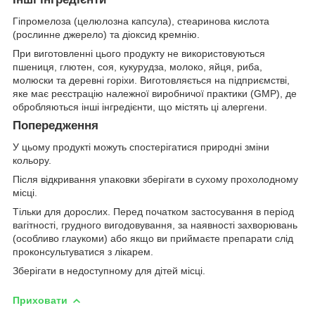
Гіпромелоза (целюлозна капсула), стеаринова кислота
(рослинне джерело) та діоксид кремнію.
При виготовленні цього продукту не використовуються
пшениця, глютен, соя, кукурудза, молоко, яйця, риба,
молюски та деревні горіхи. Виготовляється на підприємстві,
яке має реєстрацію належної виробничої практики (GMP), де
обробляються інші інгредієнти, що містять ці алергени.
Попередження
У цьому продукті можуть спостерігатися природні зміни
кольору.
Після відкривання упаковки зберігати в сухому прохолодному
місці.
Тільки для дорослих. Перед початком застосування в період
вагітності, грудного вигодовування, за наявності захворювань
(особливо глаукоми) або якщо ви приймаєте препарати слід
проконсультуватися з лікарем.
Зберігати в недоступному для дітей місці.
Приховати