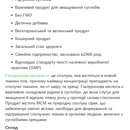
Важливий продукт для змащування суглобів
Без ГМО
Дієтична добавка
Вегетаріанський та веганський продукт
Кошерний продукт
Загальний стан здоров’я
Сімейне підприємство, засноване в1968 році
Відповідає стандарту якості належної виробничої
практики (GMP)
Гіалуронова кислота
— це сполука, яка міститься в кожній
тканині тіла, причому найвищі концентрації припадають на
сполучні тканини, як-от шкіру та хрящі. Гіалуронова кислота є
важливою складовою рідини в суглобах, де вона слугує для
змащення й відіграє певну роль у протидії силам стиснення.
Продукт містить МСМ як природну сполуку сірки, що
забезпечує хімічні зв’язки, необхідні для формування та
підтримання сполучних тканин в організмі людини, включно з
суглобними хрящами.
Склад