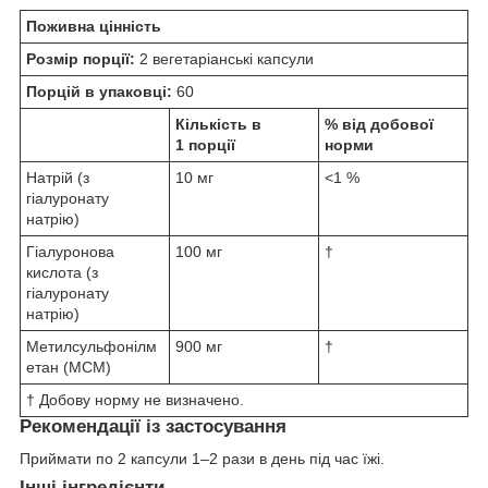
Поживна цінність
Розмір порції:
2 вегетаріанські капсули
Порцій в упаковці:
60
Кількість в
% від добової
1 порції
норми
Натрій (з
10 мг
<1 %
гіалуронату
натрію)
Гіалуронова
100 мг
†
кислота (з
гіалуронату
натрію)
Метилсульфонілм
900 мг
†
етан (МСМ)
† Добову норму не визначено.
Рекомендації із застосування
Приймати по 2 капсули 1–2 рази в день під час їжі.
Інші інгредієнти