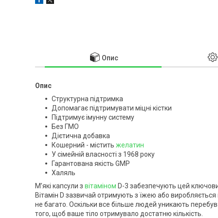
Опис
Опис
Структурна підтримка
Допомагає підтримувати міцні кістки
Підтримує імунну систему
Без ГМО
Дієтична добавка
Кошерний - містить
желатин
У сімейній власності з 1968 року
Гарантована якість GMP
Халяль
М’які капсули з
вітаміном
D-3 забезпечують цей ключовий 
Вітамін D зазвичай отримують з їжею або виробляється ш
не багато. Оскільки все більше людей уникають перебув
того, щоб ваше тіло отримувало достатню кількість.