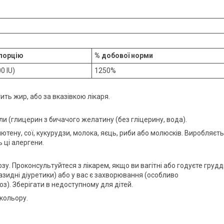
 порцію
% добової норми
0 IU)
1250%
тить жир, або за вказівкою лікаря.
ли (глицерин з бичачого желатину (без гліцерину, вода).
ютену, сої, кукурудзи, молока, яєць, риби або молюсків. Виробляєт
ь ці алергени.
у. Проконсультуйтеся з лікарем, якщо ви вагітні або годуєте грудд
тіазидні діуретики) або у вас є захворювання (особливо
з). Зберігати в недоступному для дітей.
 кольору.