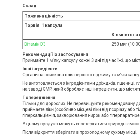
Склад
Поживна цінність
Порція: 1 капсула
Кількість на
Вітамін D3
250 мкг (10,00
Рекомендації із застосування
Приймайте 1 м’яку капсулу кожні 3 дні під час їжі, що міс
Інші інгредієнти
Органічна оливкова олія першого віджиму та м’які капсу
Не виготовляється з інгредієнтами дріжджів, пшениці, гл
на заводі GMP, який обробляє інші інгредієнти, що містят
Попередження
Тільки для дорослих. Не перевищуйте рекомендовану доз
приймаєте ліки (особливо місцеві ліки від псоріазу або 
гіперкальціємія, захворювання нирок або гіперпаратирео
У цьому продукті можуть спостерігатися природні зміни
Після відкриття зберігати в прохолодному сухому місці.