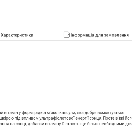
Характеристики
Інформація для замовлення
вітамін у формі рідкої м’якої капсули, яка добре всмоктується.
кірою під впливом ультрафіолетової енергії сонця. Проте в їжі йог
ання на сонці, добавки вітаміну D стають ще більш необхідними дл