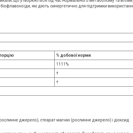
дикали, що утворюються під час нормального метаболізму та вплив
 біофлавоноїди, які діють синергетично для підтримки використан
 порцію
% добової норми
1111%
†
†
ослинне джерело), ​​стеарат магнію (рослинне джерело) і діоксид