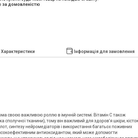
в
за домовленістю
Характеристики
Інформація для замовлення
ма своєю важливою роллю в імунній системі. Вітамін С також
 сполучної тканини), тому він важливий для здоров’я шкіри, кісток
слот, синтезу нейромедіаторів і використання багатьох поживних
 високоефективним антиоксидантом, який може допомогти