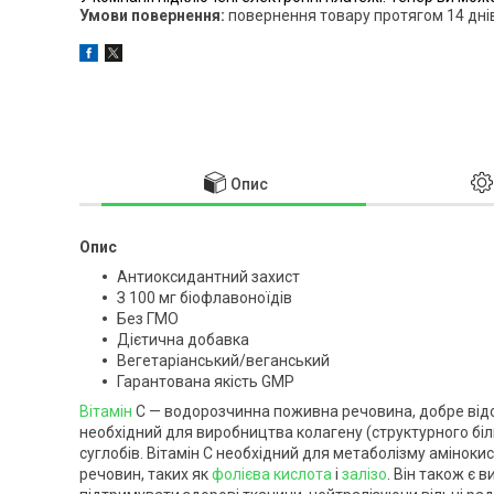
повернення товару протягом 14 дні
Опис
Опис
Антиоксидантний захист
З 100 мг біофлавоноїдів
Без ГМО
Дієтична добавка
Вегетаріанський/веганський
Гарантована якість GMP
Вітамін
С — водорозчинна поживна речовина, добре відо
необхідний для виробництва колагену (структурного білка
суглобів. Вітамін С необхідний для метаболізму аміноки
речовин, таких як
фолієва кислота
і
залізо
. Він також є