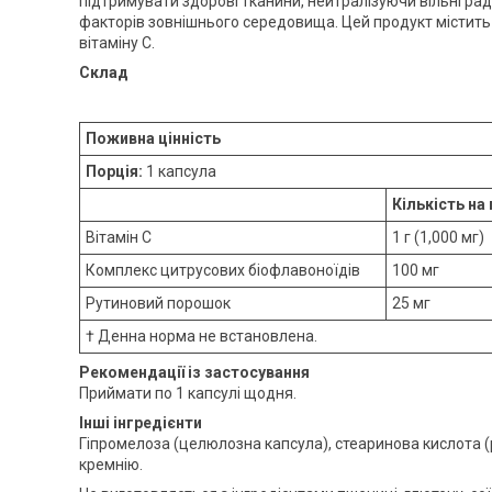
підтримувати здорові тканини, нейтралізуючи вільні ра
факторів зовнішнього середовища. Цей продукт містить
вітаміну С.
Склад
Поживна цінність
Порція:
1 капсула
Кількість на
Вітамін C
1 г (1,000 мг)
Комплекс цитрусових біофлавоноїдів
100 мг
Рутиновий порошок
25 мг
† Денна норма не встановлена.
Рекомендації із застосування
Приймати по 1 капсулі щодня.
Інші інгредієнти
Гіпромелоза (целюлозна капсула), стеаринова кислота (р
кремнію.