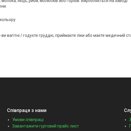
 молока, яєць, риби, молюсків або горіхів. Виробляється на заводі
ени.
 кольору.
ви вагітні / годуєте груддю, приймаєте ліки або маєте медичний ст
Співпраця з нами
Сл
Умови співпраці
Завантажити гуртовий прайс-лист