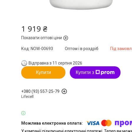
1 919 ₴
Показати оптові ціни
Код:
NOW-00693
Оптом і в роздріб
Під замов
Відправка з 11 серпня 2026
Купити
Купити з
+380 (93) 557-25-79
Lifecell
У компанії підключені електронні платежі. Тепер ви мож