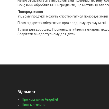
Не виготовляється з інгредієнтами пшениці, глютену, сої,
GMP, який обробляє інші інгредієнти, що містять ці алерг
Попередження
У цьому продукті можуть спостерігатися природні зміни
Після відкриття зберігати в прохолодному сухому місці.
Тільки для дорослих. Проконсультуйтеся з лікарем, якщо 
Зберігати в недоступному для дітей.
Відомості
Про компанію Angel Fit
Наші магазини