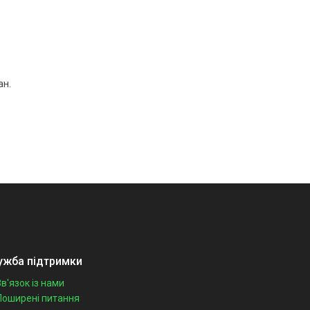
ан.
ужба підтримки
Зв'язок із нами
Поширені питання