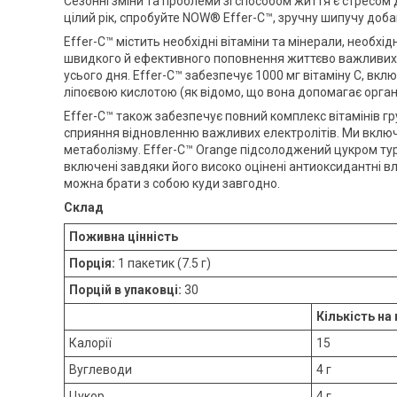
Сезонні зміни та проблеми зі способом життя є стресом
цілий рік, спробуйте NOW® Effer-C™, зручну шипучу добав
Effer-C™ містить необхідні вітаміни та мінерали, необх
швидкого й ефективного поповнення життєво важливих е
усього дня. Effer-C™ забезпечує 1000 мг вітаміну C, вк
ліпоєвою кислотою (як відомо, що вона допомагає орган
Effer-C™ також забезпечує повний комплекс вітамінів гр
сприяння відновленню важливих електролітів. Ми включ
метаболізму. Effer-C™ Orange підсолоджений цукром турбі
включені завдяки його високо оцінені антиоксидантні вл
можна брати з собою куди завгодно.
Склад
Поживна цінність
Порція:
1 пакетик (7.5 г)
Порцій в упаковці:
30
Кількість на
Калорії
15
Вуглеводи
4 г
Цукор
4 г