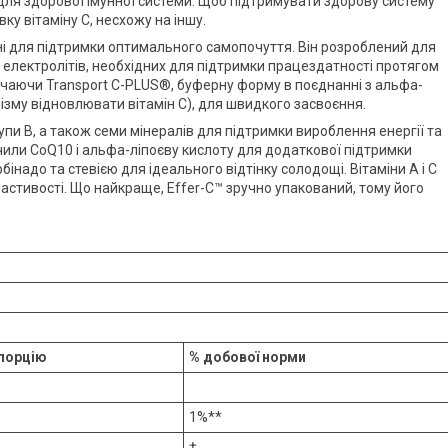
 для здорової імунної системи. Щоб підтримувати здорову систему
ку вітаміну С, несхожу на іншу.
ідні для підтримки оптимального самопочуття. Він розроблений для
лектролітів, необхідних для підтримки працездатності протягом
лючаючи Transport C-PLUS®, буферну форму в поєднанні з альфа-
ізму відновлювати вітамін C), для швидкого засвоєння.
упи В, а також семи мінералів для підтримки вироблення енергії та
или CoQ10 і альфа-ліпоєву кислоту для додаткової підтримки
надо та стевією для ідеального відтінку солодощі. Вітаміни А і С
астивості. Що найкраще, Effer-C™ зручно упакований, тому його
 порцію
% добової норми
1%**
†