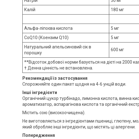
Натрій
50 мг
Калій
180 мг
Альфа-ліпоєва кислота
5 мг
CoQ10 (Коензим Q10)
5 мг
Натуральний апельсиновий сік в
600 мг
порошку
**Відсоток добової норми базується на дієті на 2000 ка
† Денна цінність не встановлена.
Рекомендації із застосування
Спорожняйте один пакет щодня на 4-6 унцій води.
Інші інгредієнти
Органічний цукор турбінадо, лимонна кислота, винна ки
ароматизатор, аспарагінова кислота та органічний екстр
Містить сою (високоочищена).
Не виготовляється з інгредієнтами пшениці, глютену, мол
який обробляє інші інгредієнти, що містять ці алергени.
Попередження