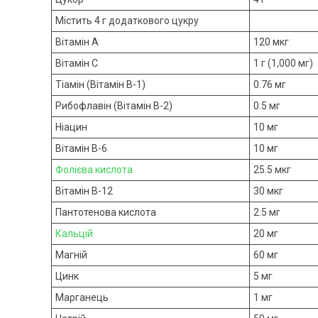
Містить 4 г додаткового цукру
Вітамін A
120 мкг
Вітамін C
1 г (1,000 мг)
Тіамін (Вітамін B-1)
0.76 мг
Рибофлавін (Вітамін B-2)
0.5 мг
Ніацин
10 мг
Вітамін B-6
10 мг
Фолієва кислота
25.5 мкг
Вітамін B-12
30 мкг
Пантотенова кислота
2.5 мг
Кальцій
20 мг
Магній
60 мг
Цинк
5 мг
Марганець
1 мг