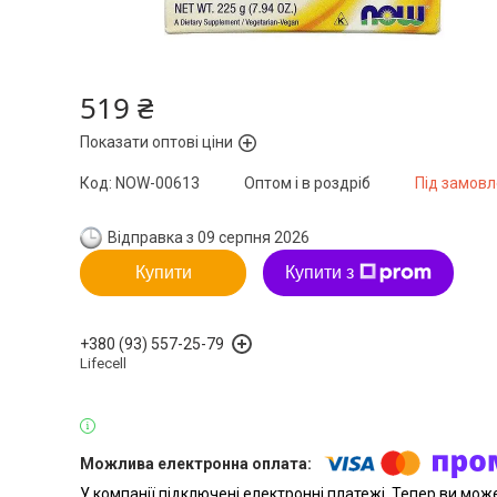
519 ₴
Показати оптові ціни
Код:
NOW-00613
Оптом і в роздріб
Під замов
Відправка з 09 серпня 2026
Купити
Купити з
+380 (93) 557-25-79
Lifecell
У компанії підключені електронні платежі. Тепер ви мож