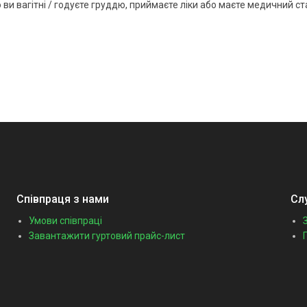
ви вагітні / годуєте груддю, приймаєте ліки або маєте медичний ст
Співпраця з нами
Сл
Умови співпраці
Завантажити гуртовий прайс-лист