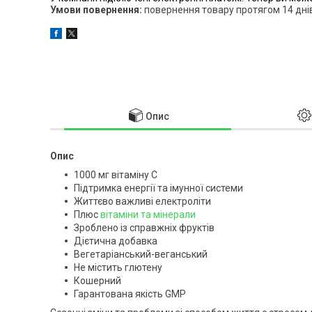
повернення товару протягом 14 дні
Опис
Опис
1000 мг вітаміну С
Підтримка енергії та імунної системи
Життєво важливі електроліти
Плюс
вітаміни та мінерали
Зроблено із справжніх фруктів
Дієтична добавка
Вегетаріанський-веганський
Не містить глютену
Кошерний
Гарантована якість GMP