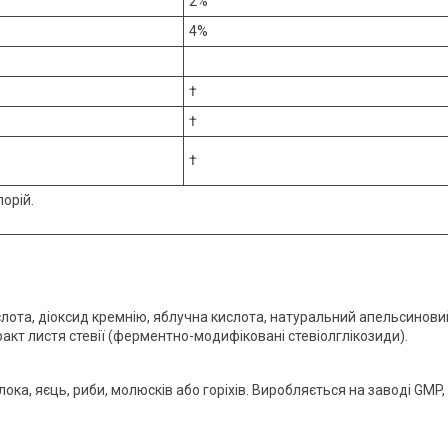
2%
4%
†
†
†
лорій.
слота, діоксид кремнію, яблучна кислота, натуральний апельсинови
акт листя стевії (ферментно-модифіковані стевіолглікозиди).
ока, яєць, риби, молюсків або горіхів. Виробляється на заводі GMP,