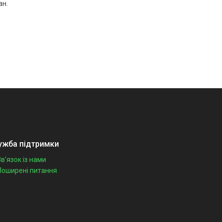
ан.
ужба підтримки
Зв'язок із нами
Поширені питання