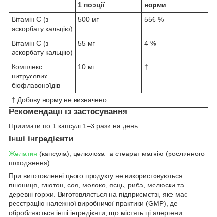
1 порції
норми
Вітамін С (з
500 мг
556 %
аскорбату кальцію)
Вітамін С (з
55 мг
4 %
аскорбату кальцію)
Комплекс
10 мг
†
цитрусових
біофлавоноїдів
† Добову норму не визначено.
Рекомендації із застосування
Приймати по 1 капсулі 1–3 рази на день.
Інші інгредієнти
Желатин
(капсула), целюлоза та стеарат магнію (рослинного
походження).
При виготовленні цього продукту не використовуються
пшениця, глютен, соя, молоко, яєць, риба, молюски та
деревні горіхи. Виготовляється на підприємстві, яке має
реєстрацію належної виробничої практики (GMP), де
обробляються інші інгредієнти, що містять ці алергени.