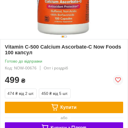
Vitamin C-500 Calcium Ascorbate-C Now Foods
100 капсул
Готово до відправки
Код: NOW-00676
Опт і роздріб
499
₴
474 ₴
від 2 шт.
450 ₴
від 5 шт.
Купити
або
Купити з