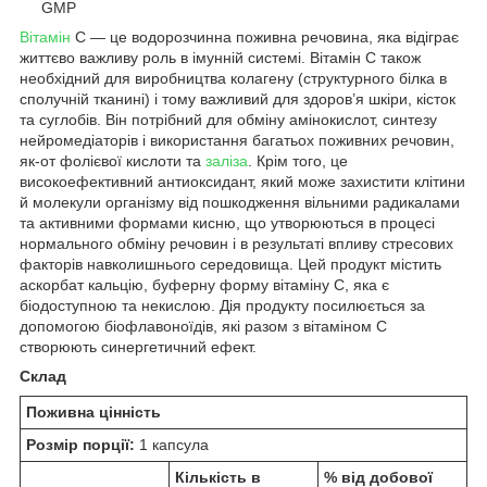
GMP
Вітамін
С — це водорозчинна поживна речовина, яка відіграє
життєво важливу роль в імунній системі. Вітамін С також
необхідний для виробництва колагену (структурного білка в
сполучній тканині) і тому важливий для здоров’я шкіри, кісток
та суглобів. Він потрібний для обміну амінокислот, синтезу
нейромедіаторів і використання багатьох поживних речовин,
як-от фолієвої кислоти та
заліза
. Крім того, це
високоефективний антиоксидант, який може захистити клітини
й молекули організму від пошкодження вільними радикалами
та активними формами кисню, що утворюються в процесі
нормального обміну речовин і в результаті впливу стресових
факторів навколишнього середовища. Цей продукт містить
аскорбат кальцію, буферну форму вітаміну С, яка є
біодоступною та некислою. Дія продукту посилюється за
допомогою біофлавоноїдів, які разом з вітаміном С
створюють синергетичний ефект.
Склад
Поживна цінність
Розмір порції:
1 капсула
Кількість в
% від добової