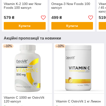
Vitamin K-2 100 мкг Now
Omega-3 Now Foods 100
Vita
Foods 100 капсул
капсул
/ 45
капс
579
499
519
₴
₴
Купити
Купити
Акційні пропозиції та новинки
–10%
–10%
Vitamin C 1000 мг OstroVit
120 капсул
Vitamin C OstroVit 1 кг Лимон