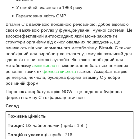
У сімейній власності з 1968 року
Гарантована якість GMP
Вітамін С є важливою поживною речовиною, добре відомою
своєю важливою роллю у функціонуванні імунної системи. Це
високоефективний антиоксидант, який може захистити
структури організму від окислювальних пошкоджень, що
виникають під час нормального метаболізму. Вітамін С також
необхідний для виробництва колагену, тому він важливий для
здоров’я шкіри, кісток і суглобів. Він також необхідний для
метаболізму
амінокислот
і використання багатьох поживних
речовин, таких як
фолієва кислота
і залізо. Аскорбат натрію –
це негірка, некисла, буферна форма вітаміну С у добре
розчинній формі.
Порошок аскорбату натрію NOW – це недорога буферна
форма вітаміну С і є фармацевтичною.
Склад
Поживна цінність
Порція:
1/2 чайної ложки (прибл. 1.9 г)
Порцій в упаковці:
прибл. 716