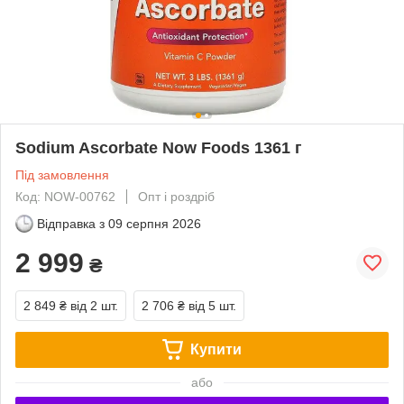
Sodium Ascorbate Now Foods 1361 г
Під замовлення
Код: NOW-00762
Опт і роздріб
Відправка з
09 серпня 2026
2 999
₴
2 849 ₴
від 2 шт.
2 706 ₴
від 5 шт.
Купити
або