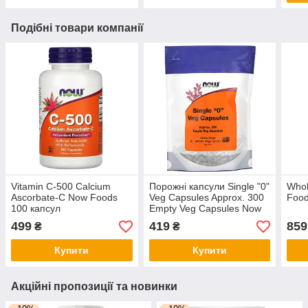
Подібні товари компанії
Vitamin C-500 Calcium
Порожні капсули Single "0"
Whol
Ascorbate-C Now Foods
Veg Capsules Approx. 300
Food
100 капсул
Empty Veg Capsules Now
Foods 29 г
499
419
859
₴
₴
Купити
Купити
Акційні пропозиції та новинки