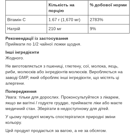
Кількість на
% добової норми
порцію
Вітамін C
1.67 г (1,670 мг)
2783%
Натрій
210 мг
9%
Рекомендації із застосування
Приймати по 1/2 чайної ложки щодня.
Інші інгредієнти
Жодного.
Не виготовляється з пшениці, глютену, сої, молока, яєць,
риби, молюсків або інгредієнтів молюсків. Виробляється на
заводі GMP, який обробляє інші інгредієнти, що містять ці
алергени.
Попередження
Увага: тільки для дорослих. Проконсультуйтеся з лікарем,
якщо ви вагітні / годуєте груддю, приймаєте ліки або маєте
медичний стан. Зберігати в недоступному для дітей.
У цьому продукті можуть спостерігатися природні зміни
кольору.
Цей продукт продається за вагою, а не за обсягом.